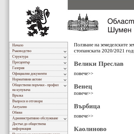
Ползване на земеделските з
Начало
стопанската 2020/2021 год
Ръководство
Структура
Велики Преслав
Пресцентър
Галерия
повече>>
Официални документи
Нормативни актове
Венец
Обществени поръчки - профил
на купувача
повече>>
Връзка
Въпроси и отговори
Върбица
Актуално
Обяви
повече>>
Административно обслужване
Достъп до обществена
Каолиново
информация