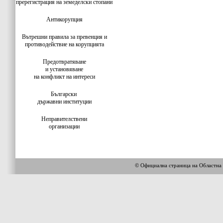
пререгистрация на земеделски стопани
Антикорупция
Вътрешни правила за превенция и
противодействие на корупцията
Предотвратяване
и установяване
на конфликт на интереси
Български
държавни институции
Неправителствени
организации
© Официална страница на Облас