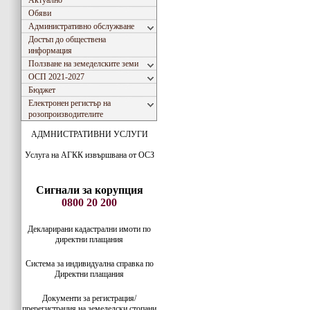
Актуално
Обяви
Административно обслужване
Достъп до обществена
информация
Ползване на земеделските земи
ОСП 2021-2027
Бюджет
Електронен регистър на
розопроизводителите
АДМНИСТРАТИВНИ УСЛУГИ
Услуга на АГКК извършвана от ОСЗ
Сигнали за корупция
0800 20 200
Декларирани кадастрални имоти по
директни плащания
Система за индивидуaлна справка по
Директни плащания
Документи за регистрация/
пререгистрация на земеделски стопани