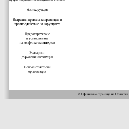
Антикорупция
Вътрешни правила за превенция и
противодействие на корупцията
Предотвратяване
и установяване
на конфликт на интереси
Български
държавни институции
Неправителствени
организации
© Официална страница на Облас