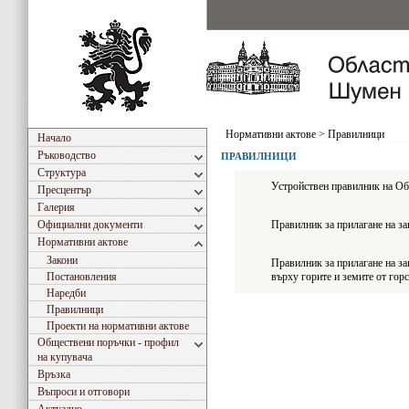
Нормативни актове
>
Правилници
Начало
Ръководство
ПРАВИЛНИЦИ
Структура
Устройствен правилник на Об
Пресцентър
Галерия
Официални документи
Правилник за прилагане на за
Нормативни актове
Закони
Правилник за прилагане на за
Постановления
върху горите и земите от гор
Наредби
Правилници
Проекти на нормативни актове
Обществени поръчки - профил
на купувача
Връзка
Въпроси и отговори