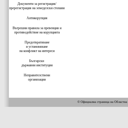
Документи за регистрация/
пререгистрация на земеделски стопани
Антикорупция
Вътрешни правила за превенция и
противодействие на корупцията
Предотвратяване
и установяване
на конфликт на интереси
Български
държавни институции
Неправителствени
организации
© Официална страница на Облас