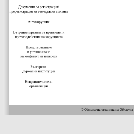
Документи за регистрация/
пререгистрация на земеделски стопани
Антикорупция
Вътрешни правила за превенция и
противодействие на корупцията
Предотвратяване
и установяване
на конфликт на интереси
Български
държавни институции
Неправителствени
организации
© Официална страница на Облас