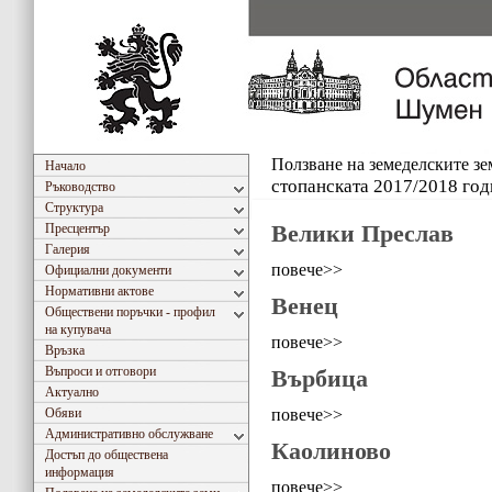
Ползване на земеделските з
Начало
стопанската 2017/2018 год
Ръководство
Структура
Велики Преслав
Пресцентър
Галерия
повече>>
Официални документи
Нормативни актове
Венец
Обществени поръчки - профил
на купувача
повече>>
Връзка
Въпроси и отговори
Върбица
Актуално
повече>>
Обяви
Административно обслужване
Каолиново
Достъп до обществена
информация
повече>>