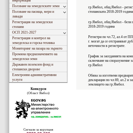
информация
Ползване на земеделските земи
гр.Ямбол, общ.Ямбол - регист
Ползване на пасища, мери и
стопанската 2018-2019 година
ливади
Регистрация на земеделски
гр.Ямбол, общ.Ямбол - бели п
2018-2019 година
стопани
ОСП 2021-2027
Регистри по чл.72, ал.4 от П
Регистрация и контрол на
г. могат да се отстраняват ду
земеделска и горска техника
неточности в регистрите.
Мониторинг на пазара на зърното
Промяна предназначението на
График за заседанията на ком
земеделски земи
сключване на споразумение з
Държавен поземлен фонд и
гр.Ямбол
стопански дворове
Електронни административни
Обява за изготвени предварит
услуги
декларации по чл.69, ал.2 и 
землищeто на гр.Ямбол.
Конкурси
(Област Ямбол)
Сигнали за корупция