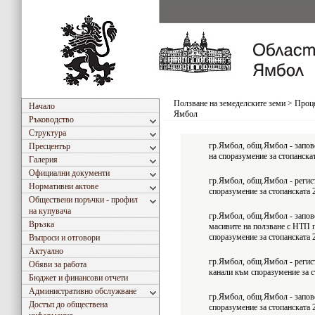
Ползване на земеделските земи
>
Проце
Начало
Ямбол
Ръководство
Структура
гр.Ямбол, общ.Ямбол - запове
Пресцентър
на споразумение за стопанска
Галерия
Официални документи
гр.Ямбол, общ.Ямбол - регист
Нормативни актове
споразумение за стопанската 
Обществени поръчки - профил
на купувача
гр.Ямбол, общ.Ямбол - запове
Връзка
масивите на ползване с НТП 
споразумение за стопанската 
Въпроси и отговори
Актуално
гр.Ямбол, общ.Ямбол - регис
Обяви за работа
канали към споразумение за с
Бюджет и финансови отчети
Административно обслужване
гр.Ямбол, общ.Ямбол - запове
Достъп до обществена
споразумение за стопанската 