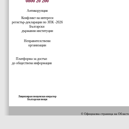
0800 20 200
Антикорупция
Конфликт на интереси
регистър-деклaрации по ЗПК -2026
Български
държавни институции
Неправителствени
организации
Платформа за достъп
до обществена информация
Лицензиран пощенски оператор
Български пощи
© Официална страница на Облас