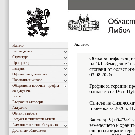
Актуално
Начало
Ръководство
Структура
Обява за информацио
Пресцентър
на ОД „Земеделие“ гр
Галерия
стопани от област Ям
Официални документи
03.08.2026г.
Нормативни актове
Обществени поръчки - профил
График за теренни пр
на купувача
блокове за 2026 г. Пу
Връзка
Въпроси и отговори
Списък на физическит
Актуално
проверка за 2026 г. П
Обяви за работа
Бюджет и финансови отчети
Заповед РД 09-734/13.
Административно обслужване
земеделието и хранит
специализирани тере
Достъп до обществена