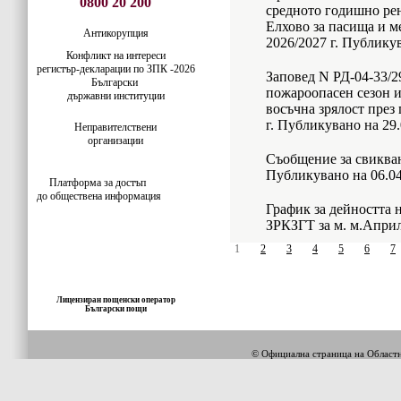
0800 20 200
средното годишно ре
Елхово за пасища и м
Антикорупция
2026/2027 г. Публикув
Конфликт на интереси
регистър-деклaрации по ЗПК -2026
Заповед N РД-04-33/29
Български
пожароопасен сезон и
държавни институции
восъчна зрялост през
г. Публикувано на 29.
Неправителствени
организации
Съобщение за свикван
Публикувано на 06.04
Платформа за достъп
до обществена информация
График за дейността
ЗРКЗГТ за м. м.Април
1
2
3
4
5
6
7
Лицензиран пощенски оператор
Български пощи
© Официална страница на Облас