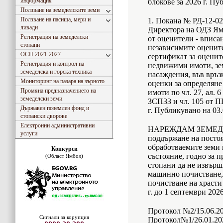
информация
блокове за 2026 г. Пу
Ползване на земеделските земи
Ползване на пасища, мери и
1. Покана № РД-12-02-
ливади
Директора на ОДЗ Ямб
Регистрация на земеделски
от оценители - вписа
стопани
независимите оценит
ОСП 2021-2027
сертификат за оценит
Регистрация и контрол на
недвижими имоти, зе
земеделска и горска техника
насаждения, във връз
Мониторинг на пазара на зърното
оценки за определяне
Промяна предназначението на
имоти по чл. 27, ал. 6
земеделски земи
ЗСПЗЗ и чл. 105 от 
Държавен поземлен фонд и
г. Публикувано на 03.
стопански дворове
Електронни административни
НАРЕЖДАМ ЗЕМЕД
услуги
поддържане на посто
обработваемите земи 
Конкурси
състояние, годно за 
(Област Ямбол)
стопани да не извършв
машинно почистване,
почистване на храсти
г. до 1 септември 202
Протокол №2/15.06.20
Сигнали за корупция
Протокол№1/26.01.202