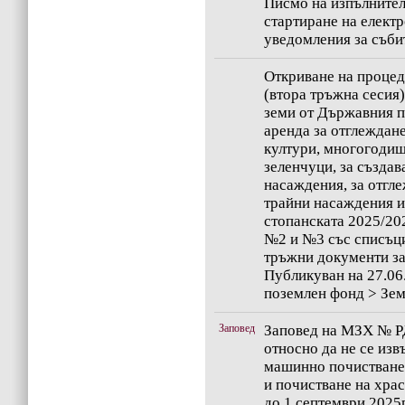
Писмо на изпълнител
стартиране на елект
уведомления за съби
Oткриване на процед
(втора тръжна сесия)
земи от Държавния п
аренда за отглеждан
култури, многогоди
зеленчуци, за създав
насаждения, за отгл
трайни насаждения и
стопанската 2025/20
№2 и №3 със списъци
тръжни документи за 
Публикуван на 27.06
поземлен фонд > Зе
Заповед
Заповед на МЗХ № РД
относно да не се изв
машинно почистване
и почистване на храс
до 1 септември 2025г