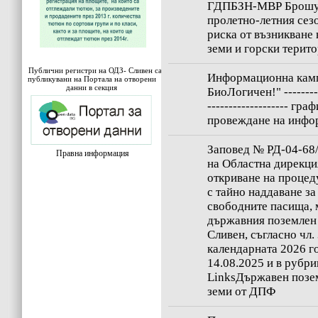
ГДПБЗН-МВР Брошур
пролетно-летния сез
риска от възникване
земи и горски терит
Публични регистри на ОДЗ- Сливен са
Информационна камп
публикувани на Портала на отворени
данни в секция
БиоЛогичен!" ----------
------------------- гр
провеждане на инфо
Заповед № РД-04-68/1
Правна информация
на Областна дирекци
откриване на процед
с тайно наддаване за
свободните пасища, 
държавния поземлен
Сливен, съгласно чл. 
календарната 2026 г
14.08.2025 и в рубри
LinksДържавен позе
земи от ДПФ