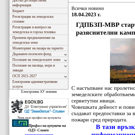
Достъп до обществена
информация
Всички новини
Бюджет
18.04.2023 г.
Регистрация на земеделски
стопани
ГДПБЗП-МВР стар
Регистрация и контрол на
разяснителни кам
земеделска и горска техника
Промяна предназначение на
земеделски земи
Мониторинг на пазара на зърното
Държавен поземлен фонд
Ползване на земеделските земи
Ползване на пасища, мери и
ливади
ОСП 2021-2027
Електронни административни
услуги
С настъпване нас пролетно
Електронни АУ новини
земеделските обработваеми
сервитутни ивици.
Човешката дейност и пови
създават предпоставки за 
Линк към профил на купувача
пожари сред природата.
В тази връз
Профил на купувача на
ОДЗ- Сливен
информационн
Закона за въвеждане на еврото в РБългария, ОДЗ- Сливен ще превалутира всички левови стой