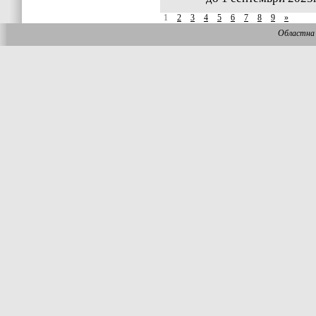
1
2
3
4
5
6
7
8
9
»
Областна 