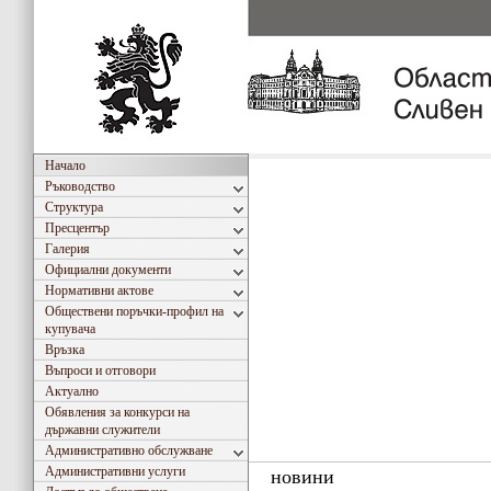
Начало
Ръководство
Структура
Пресцентър
Галерия
Официални документи
Нормативни актове
Обществени поръчки-профил на
купувача
Връзка
Въпроси и отговори
Актуално
Обявления за конкурси на
държавни служители
Административно обслужване
Административни услуги
новини