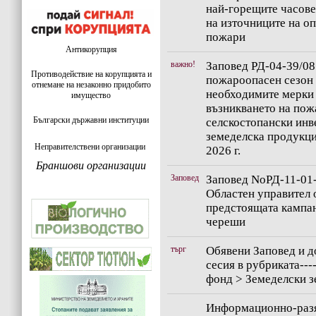
най-горещите часове 
на източниците на о
пожари
Антикорупция
важно!
Заповед РД-04-39/08.
Противодействие на корупцията и
пожароопасен сезон
отнемане на незаконно придобито
необходимите мерки 
имущество
възникването на пож
Български държавни институции
селскостопански инв
земеделска продукци
Неправителствени организации
2026 г.
Браншови организации
Заповед
Заповед NoРД-11-01-
Областен управител о
предстоящата кампан
череши
търг
Обявени Заповед и д
сесия в рубриката---
фонд > Земеделски 
Информационно-разя