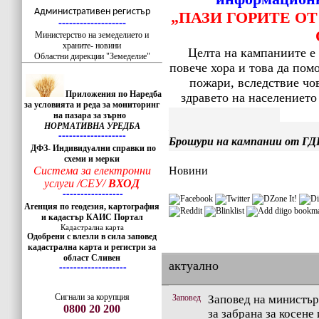
-------------------
Административен регистър
„ПАЗИ ГОРИТЕ ОТ
-------------------
Министерство на земеделието и
храните- новини
Целта на кампаниите е
Областни дирекции "Земеделие"
повече хора и това да пом
пожари, вследствие чо
Приложения по Наредба
здравето на населението
за условията и реда за мониторинг
на пазара за зърно
БЪДИ ПОДГОТВЕН!
НОРМАТИВНА УРЕДБА
-------------------
Брошури на кампании от Г
ДФЗ- Индивидуални справки по
схеми и мерки
Новини
Система за електронни
услуги /СЕУ/
ВХОД
-----------------
Агенция по геодезия, картография
и кадастър КАИС Портал
Кадастрална карта
Одобрени с влезли в сила заповед
кадастрална карта и регистри за
област Сливен
актуално
-------------------
Сигнали за корупция
Заповед
Заповед на министър
0800 20 200
за забрана за косен