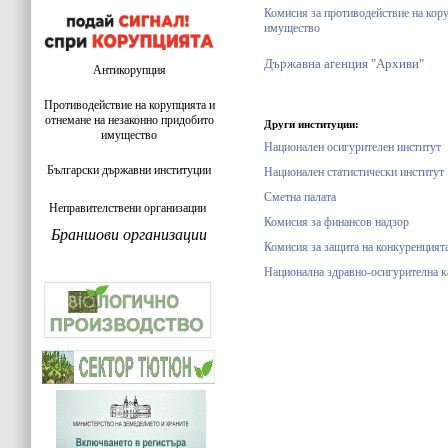
Комисия за противодействие на кору
имущество
Държавна агенция "Архиви"
Антикорупция
Противодействие на корупцията и
отнемане на незаконно придобито
Други институции:
имущество
Национален осигурителен институт
Български държавни институции
Национален статистически институт
Сметна палата
Неправителствени организации
Комисия за финансов надзор
Браншови организации
Комисия за защита на конкуренцият
Национална здравно-осигурителна к