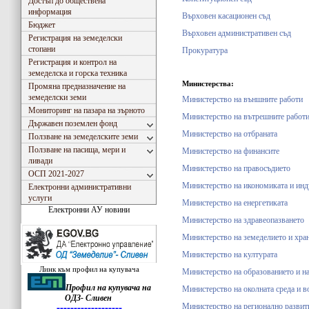
Достъп до обществена
информация
Върховен касационен съд
Бюджет
Върховен административен съд
Регистрация на земеделски
стопани
Прокуратура
Регистрация и контрол на
земеделска и горска техника
Министерства:
Промяна предназначение на
земеделски земи
Министерство на външните работи
Мониторинг на пазара на зърното
Министерство на вътрешните работ
Държавен поземлен фонд
Министерство на отбраната
Ползване на земеделските земи
Ползване на пасища, мери и
Министерство на финансите
ливади
Министерство на правосъдието
ОСП 2021-2027
Министерство на икономиката и инд
Електронни административни
услуги
Министерство на енергетиката
Електронни АУ новини
Министерство на здравеопазването
Министерство на земеделието и хра
Министерство на културата
Линк към профил на купувача
Министерство на образованието и на
Профил на купувача на
Министерство на околната среда и в
Съгласно Закона за въвеждане на еврото в РБългария, ОДЗ- Сливен ще превалутира всички
ОДЗ- Сливен
Министерство на регионално развит