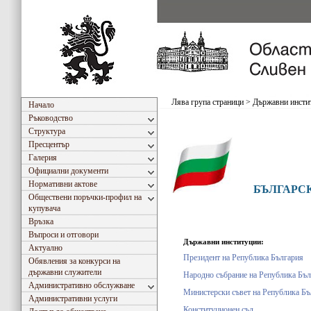
Лява група страници
>
Държавни инсти
Начало
Ръководство
Структура
Пресцентър
Галерия
Официални документи
Нормативни актове
БЪЛГАРС
Обществени поръчки-профил на
купувача
Връзка
Въпроси и отговори
Държавни институции:
Актуално
Президент на Република България
Обявления за конкурси на
държавни служители
Народно събрание на Република Бъ
Административно обслужване
Министерски съвет на Република Бъ
Административни услуги
Конституционен съд