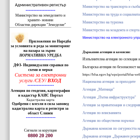
-------------------
Административен регистър
Министерство на транспорта и съоб
-------------------
Министерство на труда и социалната
Министерство на земеделието и
храните- новини
Министерство на туризма
Областни дирекции "Земеделие"
Министерство на младежта и спорта
Министерство на електронното упр
Приложения по Наредба
за условията и реда за мониторинг
на пазара за зърно
Държавни агенции и комисии:
НОРМАТИВНА УРЕДБА
Изпълнителна агенция по селекция 
-------------------
ДФЗ- Индивидуални справки по
Българска агенция по безопасност н
схеми и мерки
Система за електронни
https://bfsa.egov.bg/wps/portal/bfsa-w
услуги /СЕУ/
ВХОД
Национална агенция за приходите
-----------------
Агенция „Митници”
Агенция по геодезия, картография
и кадастър КАИС Портал
Агенция „Пътна инфраструктура”
Кадастрална карта
Одобрени с влезли в сила заповед
Агенция за приватизация и следпри
кадастрална карта и регистри за
Агенция по вписванията
област Сливен
-------------------
Агенция по обществени поръчки
Държавна комисия по сигурността 
Сигнали за корупция
0800 20 200
Държавна агенция „Държавен резерв