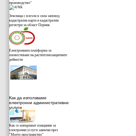
производство“
Землища с влезли в сила заповед
кадастрална карта и кадастрални
регистри за област Перник
Електронната платформа за
оповестяване на растителнозащитните
дейности
Как да използваме
електронни административни
услуги
Как се извършват плащания за
електронни услуги заявени през
"Моето пространство"