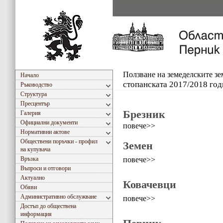
Ползване на земеделските з
Начало
стопанската 2017/2018 год
Ръководство
Структура
Пресцентър
Брезник
Галерия
Официални документи
повече>>
Нормативни актове
Обществени поръчки - профил
Земен
на купувача
повече>>
Връзка
Въпроси и отговори
Актуално
Ковачевци
Обяви
Административно обслужване
повече>>
Достъп до обществена
информация