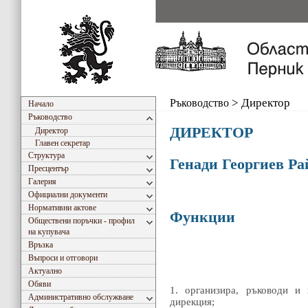
Ръководство
>
Директор
Начало
Ръководство
ДИРЕКТОР
Директор
Главен секретар
Структура
Генади Георгиев Ра
Пресцентър
Галерия
Официални документи
Нормативни актове
Функции
Обществени поръчки - профил
на купувача
Връзка
Въпроси и отговори
Актуално
Обяви
1. организира, ръководи и 
Административно обслужване
дирекция;