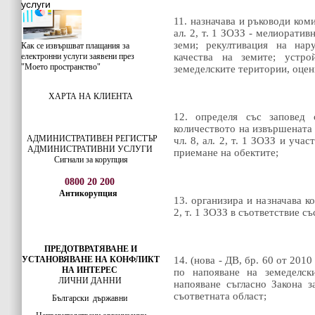
услуги
11. назначава и ръководи коми
ал. 2, т. 1 ЗОЗЗ - мелиорати
земи; рекултивация на нар
Как се извършват плащания за
електронни услуги заявени през
качества на земите; устро
"Моето пространство"
земеделските територии, оценк
ХАРТА НА КЛИЕНТА
12. определя със заповед 
количеството на извършената 
АДМИНИСТРАТИВЕН РЕГИСТЪР
чл. 8, ал. 2, т. 1 ЗОЗЗ и уч
АДМИНИСТРАТИВНИ УСЛУГИ
приемане на обектите;
Сигнали за корупция
0800 20 200
Антикорупция
13. организира и назначава к
2, т. 1 ЗОЗЗ в съответствие с
ПРЕДОТВРАТЯВАНЕ И
УСТАНОВЯВАНЕ НА КОНФЛИКТ
14. (нова - ДВ, бр. 60 от 2010
НА ИНТЕРЕС
по напояване на земеделск
ЛИЧНИ ДАННИ
напояване съгласно Закона з
съответната област;
Български
държавни