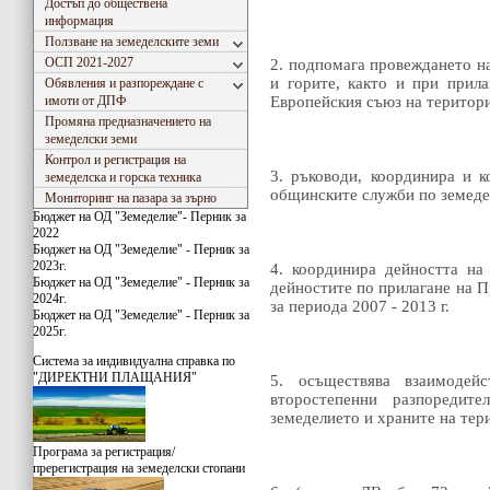
Достъп до обществена
информация
Ползване на земеделските земи
ОСП 2021-2027
2. подпомага провеждането на
и горите, както и при прил
Обявления и разпореждане с
имоти от ДПФ
Европейския съюз на територи
Промяна предназначението на
земеделски земи
Контрол и регистрация на
3. ръководи, координира и к
земеделска и горска техника
общинските служби по земеде
Мониторинг на пазара за зърно
Бюджет на ОД "Земеделие"- Перник за
2022
Бюджет на ОД "Земеделие" - Перник за
2023г.
4. координира дейността на
Бюджет на ОД "Земеделие" - Перник за
дейностите по прилагане на П
2024г.
за периода 2007 - 2013 г.
Бюджет на ОД "Земеделие" - Перник за
2025г.
Система за индивидуaлна справка по
"ДИРЕКТНИ ПЛАЩАНИЯ"
5. осъществява взаимодейс
второстепенни разпореди
земеделието и храните на тер
Програма за регистрация/
пререгистрация на земеделски стопани