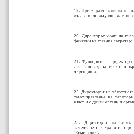
19. При упражняване на прав
издава индивидуални админис
20. Директорът може да възл
функции на главния секретар;
21. Функциите на директора 
със заповед за всеки конк
дирекцията;
22. Директорът на областната
самоуправление на територи
власт и с други органи и орга
23. Директорът на облас
земеделието и храните годиш
"Земеделие".