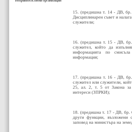
Неправителствени организации
15. (предишна т. 14 - ДВ, бр.
Дисциплинарен съвет и налага
служители;
16. (предишна т. 15 - ДВ, бр.
служител, който да изпълн
информацията по смисъла
информация;
17. (предишна т. 16 - ДВ, бр.
служител или служители, койт
25, ал. 2, т. 5 от Закона з
интереси (ЗПРКИ);
18. (предишна т. 17 - ДВ, бр. 
други функции, възложени с
заповед на министъра на земе