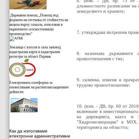
6. (изм. - ДВ, бр. 73 от 2
длъжностното разписание на 
земеделието и храните;
Държавна помощ „Помощ под
формата на отстъпка от стойността на
акциза върху газьола, използван в
първичното селскостопанско
7. утвърждава вътрешни прави
производство“
Землища с влезли в сила заповед
кадастрална карта и кадастрални
8. назначава държавните 
регистри за област Перник
правоотношения с тях;
9. сключва, изменя и прекра
Електронната платформа за
трудово правоотношение;
оповестяване на растителнозащитните
дейности
10. (изм. - ДВ, бр. 60 от 2010
включване в инвестиционната
на дирекцията, както и 
"Хидромелиорации" в МЗХ, 
територията на областта;
Как да използваме
електронни административни