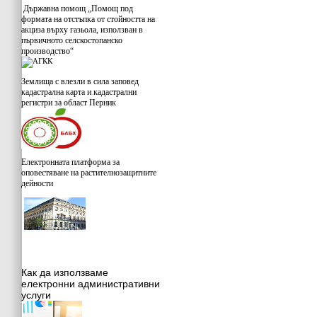
Държавна помощ „Помощ под
формата на отстъпка от стойността на
акциза върху газьола, използван в
първичното селскостопанско
производство“
Землища с влезли в сила заповед
кадастрална карта и кадастрални
регистри за област Перник
Електронната платформа за
оповестяване на растителнозащитните
дейности
Как да използваме
електронни административни
услуги