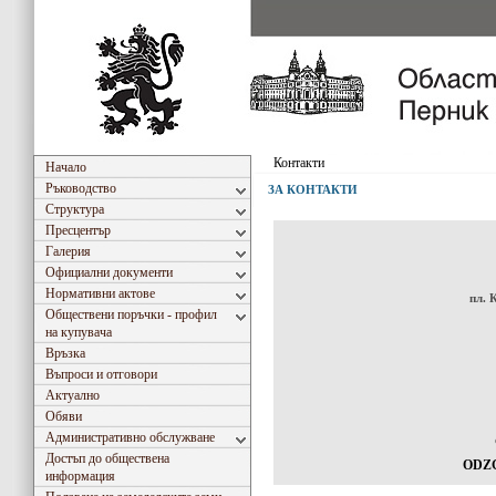
Контакти
Начало
Ръководство
ЗА КОНТАКТИ
Структура
Пресцентър
Галерия
Официални документи
Нормативни актове
пл. 
Обществени поръчки - профил
на купувача
Връзка
Въпроси и отговори
Актуално
Обяви
Административно обслужване
Достъп до обществена
ODZG
информация