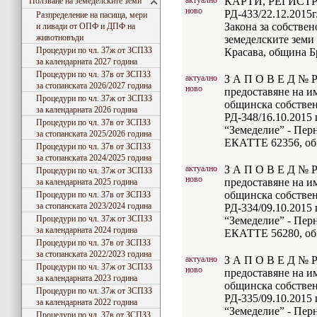
актуално
КАРТИ, РЕГИСТРИ
Ползване на земеделските земи
ново
РД-433/22.12.2015г.
Разпределение на пасища, мери
Закона за собствен
и ливади от ОПФ и ДПФ на
животновъди
земеделските земи 
Процедури по чл. 37ж от ЗСПЗЗ
Красава, община Б
за календарната 2027 година
Процедури по чл. 37в от ЗСПЗЗ
актуално
З А П О В Е Д № РД
за стопанската 2026/2027 година
ново
предоставяне на и
Процедури по чл. 37ж от ЗСПЗЗ
общинска собствен
за календарната 2026 година
РД-348/16.10.2015 
Процедури по чл. 37в от ЗСПЗЗ
“Земеделие” - Перн
за стопанската 2025/2026 година
ЕКАТТЕ 62356, об
Процедури по чл. 37в от ЗСПЗЗ
за стопанската 2024/2025 година
актуално
З А П О В Е Д № РД
Процедури по чл. 37ж от ЗСПЗЗ
ново
предоставяне на и
за календарната 2025 година
общинска собствен
Процедури по чл. 37в от ЗСПЗЗ
за стопанската 2023/2024 година
РД-334/09.10.2015 
Процедури по чл. 37ж от ЗСПЗЗ
“Земеделие” - Перн
за календарната 2024 година
ЕКАТТЕ 56280, об
Процедури по чл. 37в от ЗСПЗЗ
за стопанската 2022/2023 година
актуално
З А П О В Е Д № РД
Процедури по чл. 37ж от ЗСПЗЗ
ново
предоставяне на и
за календарната 2023 година
общинска собствен
Процедури по чл. 37ж от ЗСПЗЗ
РД-335/09.10.2015 
за календарната 2022 година
“Земеделие” - Перн
Процедури по чл. 37в от ЗСПЗЗ