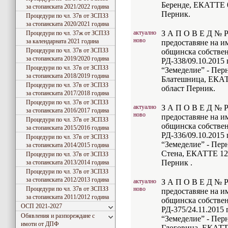
Беренде, ЕКАТТЕ 0
за стопанската 2021/2022 година
Перник.
Процедури по чл. 37в от ЗСПЗЗ
за стопанската 2020/2021 година
актуално
З А П О В Е Д № РД
Процедури по чл. 37ж от ЗСПЗЗ
ново
за календарната 2021 година
предоставяне на и
Процедури по чл. 37в от ЗСПЗЗ
общинска собствен
за стопанската 2019/2020 година
РД-338/09.10.2015 
Процедури по чл. 37в от ЗСПЗЗ
“Земеделие” - Перн
за стопанската 2018/2019 година
Блатешница, ЕКАТ
Процедури по чл. 37в от ЗСПЗЗ
област Перник.
за стопанската 2017/2018 година
Процедури по чл. 37в от ЗСПЗЗ
актуално
З А П О В Е Д № РД
за стопанската 2016/2017 година
ново
предоставяне на и
Процедури по чл. 37в от ЗСПЗЗ
общинска собствен
за стопанската 2015/2016 година
РД-336/09.10.2015 
Процедури по чл. 37в от ЗСПЗЗ
“Земеделие” - Перн
за стопанската 2014/2015 година
Стена, ЕКАТТЕ 122
Процедури по чл. 37в от ЗСПЗЗ
Перник .
за стопанската 2013/2014 година
Процедури по чл. 37в от ЗСПЗЗ
за стопанската 2012/2013 година
актуално
З А П О В Е Д № РД
Процедури по чл. 37в от ЗСПЗЗ
ново
предоставяне на и
за стопанската 2011/2012 година
общинска собствен
ОСП 2021-2027
РД-375/24.11.2015 
Обявления и разпореждане с
“Земеделие” - Перн
имоти от ДПФ
Глоговица, ЕКАТТ