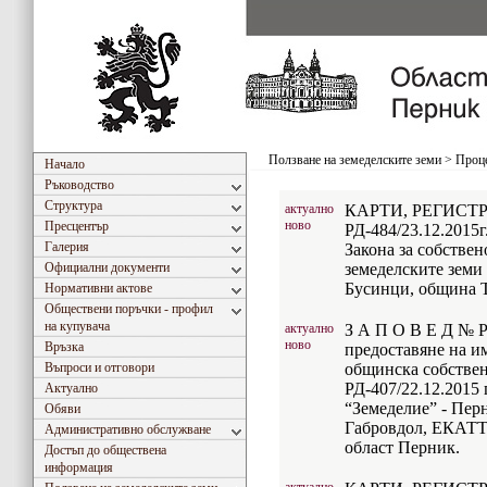
Ползване на земеделските земи
>
Проце
Начало
Ръководство
Структура
актуално
КАРТИ, РЕГИСТРИ
ново
Пресцентър
РД-484/23.12.2015г.
Галерия
Закона за собствен
Официални документи
земеделските земи 
Бусинци, община Т
Нормативни актове
Обществени поръчки - профил
на купувача
актуално
З А П О В Е Д № РД
ново
Връзка
предоставяне на и
Въпроси и отговори
общинска собствен
РД-407/22.12.2015 
Актуално
“Земеделие” - Перн
Обяви
Габровдол, ЕКАТТ
Административно обслужване
област Перник.
Достъп до обществена
информация