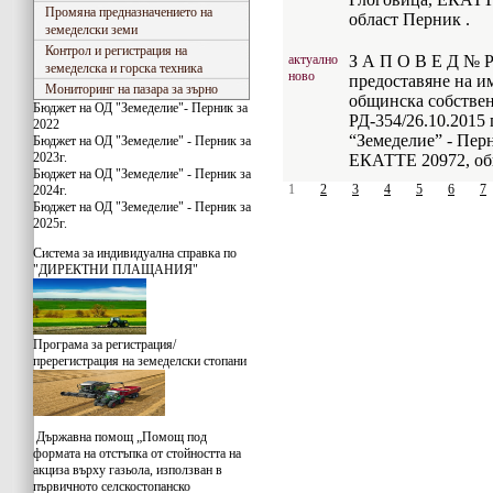
Промяна предназначението на
област Перник .
земеделски земи
Контрол и регистрация на
актуално
З А П О В Е Д № РД
земеделска и горска техника
ново
предоставяне на и
Мониторинг на пазара за зърно
общинска собствен
Бюджет на ОД "Земеделие"- Перник за
РД-354/26.10.2015 
2022
“Земеделие” - Перн
Бюджет на ОД "Земеделие" - Перник за
2023г.
ЕКАТТЕ 20972, общ
Бюджет на ОД "Земеделие" - Перник за
1
2
3
4
5
6
7
2024г.
Бюджет на ОД "Земеделие" - Перник за
2025г.
Система за индивидуaлна справка по
"ДИРЕКТНИ ПЛАЩАНИЯ"
Програма за регистрация/
пререгистрация на земеделски стопани
Държавна помощ „Помощ под
формата на отстъпка от стойността на
акциза върху газьола, използван в
първичното селскостопанско