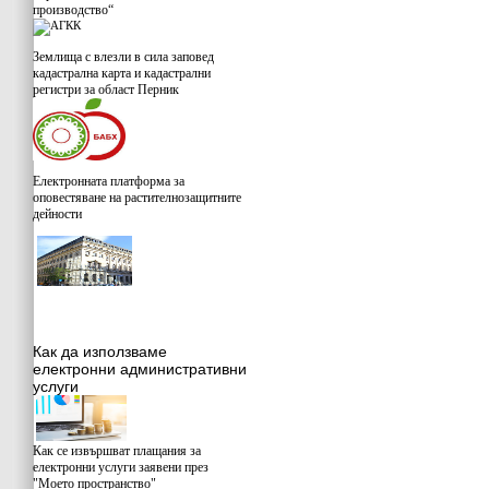
производство“
Землища с влезли в сила заповед
кадастрална карта и кадастрални
регистри за област Перник
Електронната платформа за
оповестяване на растителнозащитните
дейности
Как да използваме
електронни административни
услуги
Как се извършват плащания за
електронни услуги заявени през
"Моето пространство"