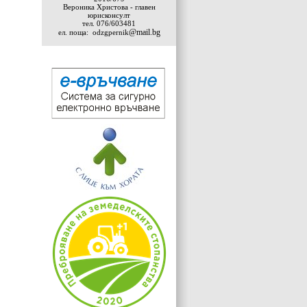
Вероника Христова - главен
юрисконсулт
тел.
076/603481
@mail.bg
ел.
поща:
odzgpernik