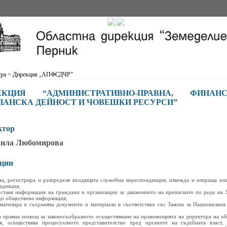
ура
>
Дирекция „АПФСДЧР”
ЕКЦИЯ “АДМИНИСТРАТИВНО-ПРАВНА, ФИНАНС
ПАНСКА ДЕЙНОСТ И ЧОВЕШКИ РЕСУРСИ”
ктор
ила Любомирова
ции
ма, регистрира и разпределя входящата служебна кореспонденция, извежда и изпраща из
нденция;
оставя информация на граждани и организации за движението на преписките по реда на З
до обществена информация;
ематизира и съхранява документи и материали в съответствие със Закона за Националния
ва правна помощ за законосъобразното осъществяване на правомощията на директора на об
я, осъществява процесуалното представителство пред органите на съдебната власт, 