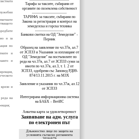
ластната
Тарифа за таксите, събирани от
органите по поземлена собственост
служебни
----------------------------
ТАРИФА за таксите, събирани по
тветните
Закона за регистрация и контрол на
стващото
земеделска и горска техника
-----------------------
оредбите
Банкови сметки на ОД "Земеделие" -
лно и за
Перник
кация по
Образец на заявление по чл.37в, ал.7
от ЗСПЗЗ и Указания за изплащане от
тните и
ОД "Земеделие" на постъпилите по
 както и
реда на чл.37в, ал.7 от ЗСПЗЗ суми за
имоти по чл.37в, ал.3, т. 1. 2 от
ЗСПЗЗ, одобрени със Заповед РД09-
ирекция,
874/13.11.2015 г. на МЗХ
ическото
Заявление и указания по чл.37ж, ал.12
 кризи и
от ЗСПЗЗ
Интегрирана информационна система
 реда на
на БАБХ – ВетИС
рекция;
Анкетна карта за удовлетвореност
Заявяване на адм. услуга
по електронен път
Длъжностно лице по защита на
условията съгласно регламента
2016/679