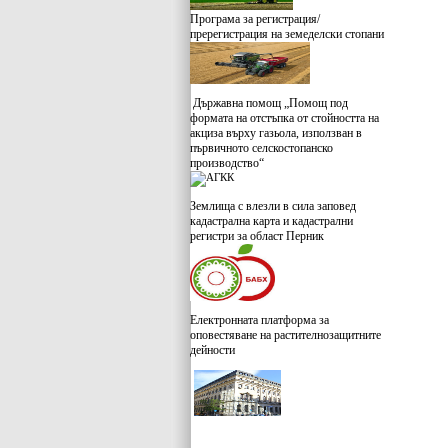
Програма за регистрация/
пререгистрация на земеделски стопани
Държавна помощ „Помощ под
формата на отстъпка от стойността на
акциза върху газьола, използван в
първичното селскостопанско
производство“
Землища с влезли в сила заповед
кадастрална карта и кадастрални
регистри за област Перник
Електронната платформа за
оповестяване на растителнозащитните
дейности