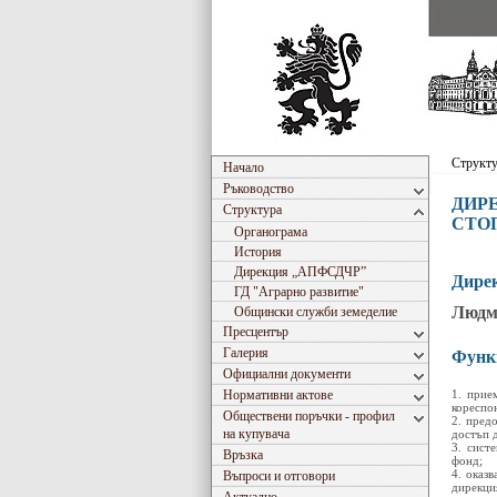
Структ
Начало
Ръководство
ДИР
Структура
СТО
Органограма
История
Дирекция „АПФСДЧР”
Дире
ГД "Аграрно развитие"
Людм
Общински служби земеделие
Пресцентър
Галерия
Функ
Официални документи
Нормативни актове
1. прие
кореспо
Обществени поръчки - профил
2. пред
на купувача
достъп 
3. сист
Връзка
фонд;
4. оказ
Въпроси и отговори
дирекци