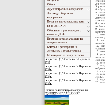
Актуално
станови
дирекци
Обяви
5. разра
Административно обслужване
6. обра
и трудо
Достъп до обществена
7. разр
информация
докумен
законода
Ползване на земеделските земи
8. осъщ
ОСП 2021-2027
на Закон
9. подг
Обявления и разпореждане с
капитал
имоти от ДПФ
10. изв
счетово
Промяна предназначението на
11. из
земеделски земи
извънбю
12. кон
Контрол и регистрация на
събиран
земеделска и горска техника
13. отг
14. упр
Мониторинг на пазара за зърно
води ре
Бюджет на ОД "Земеделие"- Перник за
снабдяв
2022
15. обе
16. под
Бюджет на ОД "Земеделие" - Перник за
отбрани
2023г.
17. вод
Бюджет на ОД "Земеделие" - Перник за
18. вод
2024г.
ЗПРКИ;
19. вод
Бюджет на ОД "Земеделие" - Перник за
20. изп
2025г.
Система за индивидуaлна справка по
"ДИРЕКТНИ ПЛАЩАНИЯ"