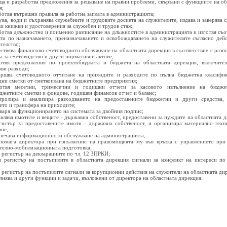
ща и разработва предложения за решаване на правни проблеми, свързани с функциите на об
я;
ботва вътрешни правила за работна заплата в администрацията;
зува, води и съхранява служебните и трудовите досиета на служителите, издава и заверява 
ви книжки и удостоверения за служебен и трудов стаж;
аботва длъжностно и поименно разписание на длъжностите в администрацията и изготвя съо
ти по назначаването, преназначаването и освобождаването на служителите съгласно дей
телство;
ествява финансово-счетоводното обслужване на областната дирекция в съответствие с разп
а за счетоводство и други нормативни актове;
отвя предложения по проектобюджета и бюджета на областната дирекция, включите
ови разходи;
ършва счетоводното отчитане на приходите и разходите по пълна бюджетна класифи
дни сметки от сметкоплана на бюджетните предприятия;
готвя месечни, тримесечни и годишни отчети за касовото изпълнение на бюдже
джетните сметки и фондове, годишен финансов отчет и баланс;
тролира и анализира разходването на предоставените бюджетни и други средства,
ето и трансфера на приходите;
оваря за функционирането на системата за двойния подпис;
авлява имотите и вещите - държавна собственост, предоставени за нуждите на областната д
гистър за предоставените имоти - държавна собственост, и организира материално-техн
ане;
зпечава информационното обслужване на администрацията;
помага директора при изпълнение на правомощията му във връзка с управлението при
телно-мобилизационната подготовка;
и регистър на декларациите по чл. 12 ЗПРКИ;
и регистър на постъпилите в областната дирекция сигнали за конфликт на интереси по
и регистър на постъпилите сигнали за корупционни действия на служители на областната ди
ълнява и други функции и задачи, възложени от директора на областната дирекция.