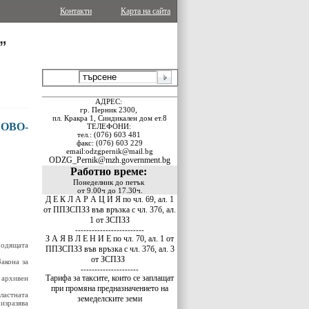
Контакти
Карта на сайта
АДРЕС:
гр. Перник 2300,
пл. Кракра 1, Синдикален дом ет.8
ОВО-
ТЕЛЕФОНИ:
тел.: (076) 603 481
факс: (076) 603 229
email:odzgpernik@mail.bg
ODZG_Pernik@mzh.government.bg
Работно време:
Понеделник до петък
от 9.00ч до 17.30ч.
Д Е К Л А Р А Ц И Я по чл. 69, ал. 1
от ППЗСПЗЗ във връзка с чл. 37б, ал.
1 от ЗСПЗЗ
-------------------------
З А Я В Л Е Н И Е по чл. 70, ал. 1 от
ходящата
ППЗСПЗЗ във връзка с чл. 37б, ал. 3
от ЗСПЗЗ
акона за
---------------------
Тарифа за таксите, които се заплащат
 архивен
при промяна предназначението на
ластната
земеделските земи
изразява
--------------------------------