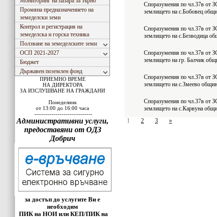
Мониторинг на пазара за зърно
Споразумения по чл.37в от ЗС
Промяна предназначението на
землището на с.Бобовец общ
земеделски земи
Контрол и регистрация на
Споразумения по чл.37в от ЗС
земеделска и горска техника
землището на с.Безводица об
Ползване на земеделските земи
ОСП 2021-2027
Споразумения по чл.37в от ЗС
землището на гр. Балчик общ
Бюджет
Държавен поземлен фонд
Споразумения по чл.37в от ЗС
ПРИЕМНО ВРЕМЕ
землището на с.Змеево общи
НА ДИРЕКТОРА
ЗА ИЗСЛУШВАНЕ НА ГРАЖДАНИ
Споразумения по чл.37в от ЗС
Понеделник
от 13:00 до 16:00 часа
землището на с.Карвуна общ
------------------------------
Административни услуги,
1
2
3
»
предоставяни от ОДЗ
Добрич
за достъп до услугите Ви е
необходим
ПИК на НОИ или КЕП/ПИК на