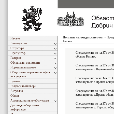
Ползване на земеделските земи
>
Проце
Начало
Балчик
Ръководство
Структура
Споразумения по чл.37в от ЗС
Пресцентър
община Балчик.
Галерия
Официални документи
Споразумения по чл.37в от ЗС
Нормативни актове
землището на с.Царичино об
Обществени поръчки - профил
на купувача
Споразумениe по чл.37в от ЗС
Връзка
землището на с.Дропла общи
Въпроси и отговори
Актуално
Споразумения по чл.37в от ЗС
землището на с.Преспа общи
Обяви
Административно обслужване
Споразумения по чл.37в от ЗС
Достъп до обществена
землището на с. Гурково общ
информация