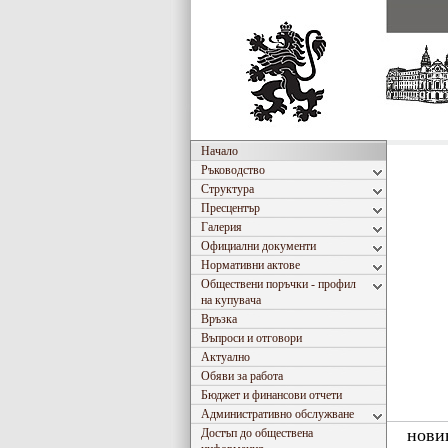
Начало
Ръководство
Структура
Пресцентър
Галерия
Официални документи
Нормативни актове
Обществени поръчки - профил
на купувача
Връзка
Въпроси и отговори
Актуално
Обяви за работа
Бюджет и финансови отчети
Административно обслужване
нови
Достъп до обществена