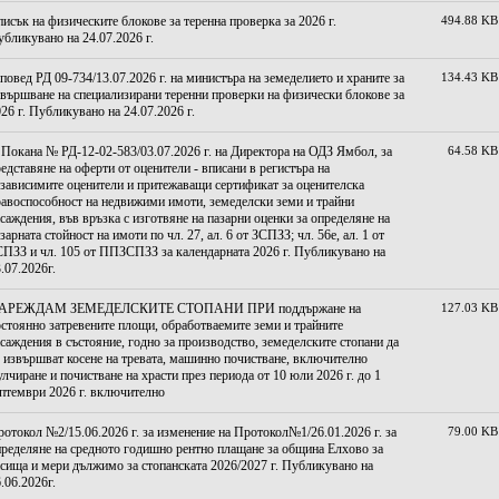
исък на физическите блокове за теренна проверка за 2026 г.
494.88 KB
бликувано на 24.07.2026 г.
повед РД 09-734/13.07.2026 г. на министъра на земеделието и храните за
134.43 KB
вършване на специализирани теренни проверки на физически блокове за
26 г. Публикувано на 24.07.2026 г.
 Покана № РД-12-02-583/03.07.2026 г. на Директора на ОДЗ Ямбол, за
64.58 KB
едставяне на оферти от оценители - вписани в регистъра на
зависимите оценители и притежаващи сертификат за оценителска
авоспособност на недвижими имоти, земеделски земи и трайни
саждения, във връзка с изготвяне на пазарни оценки за определяне на
зарната стойност на имоти по чл. 27, ал. 6 от ЗСПЗЗ; чл. 56е, ал. 1 от
ПЗЗ и чл. 105 от ППЗСПЗЗ за календарната 2026 г. Публикувано на
.07.2026г.
АРЕЖДАМ ЗЕМЕДЕЛСКИТЕ СТОПАНИ ПРИ поддържане на
127.03 KB
стоянно затревените площи, обработваемите земи и трайните
саждения в състояние, годно за производство, земеделските стопани да
 извършват косене на тревата, машинно почистване, включително
лчиране и почистване на храсти през периода от 10 юли 2026 г. до 1
птември 2026 г. включително
отокол №2/15.06.2026 г. за изменение на Протокол№1/26.01.2026 г. за
79.00 KB
ределяне на средното годишно рентно плащане за община Елхово за
сища и мери дължимо за стопанската 2026/2027 г. Публикувано на
.06.2026г.