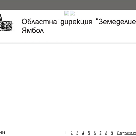
ни
1
2
3
4
5
6
7
8
9
Следваща ст