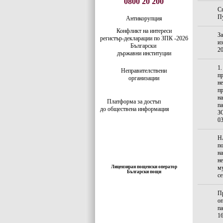
0800 20 200
Сп
Пу
Антикорупция
Конфликт на интереси
За
регистър-деклaрации по ЗПК -2026
из
Български
20
държавни институции
1.
Неправителствени
пр
организации
не
пр
на
Платформа за достъп
па
до обществена информация
ЗС
03
Н
по
на
не
Лицензиран пощенски оператор
му
Български пощи
се
Пр
оп
па
16