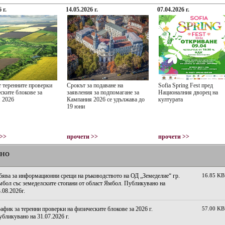
 г.
14.05.2026 г.
07.04.2026 г.
т теренните проверки
Срокът за подаване на
Sofia Spring Fest пред
ските блокове за
заявления за подпомагане за
Националния дворец на
 2026
Кампания 2026 се удължава до
културата
19 юни
 >>
прочети >>
прочети >>
лно
бява за информационни срещи на ръководството на ОД „Земеделие“ гр.
16.85 KB
бол със земеделските стопани от област Ямбол. Публикувано на
.08.2026г.
афик за теренни проверки на физическите блокове за 2026 г.
57.00 KB
бликувано на 31.07.2026 г.