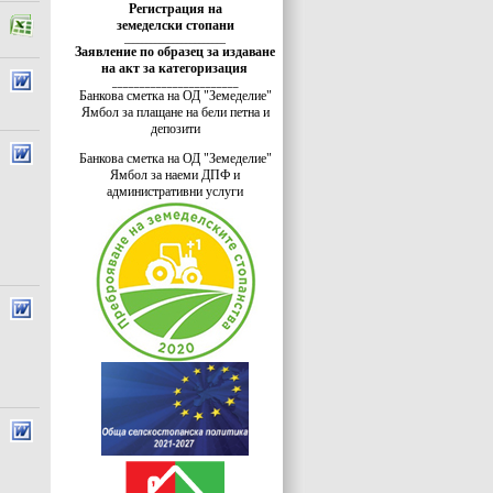
Регистрация на
земеделски стопани
_______________________
Заявление по образец за издаване
на акт за категоризация
_______________________
Банкова сметка на ОД "Земеделие"
Ямбол за плащане на бели петна и
депозити
Банкова сметка на ОД "Земеделие"
Ямбол за наеми ДПФ и
административни услуги