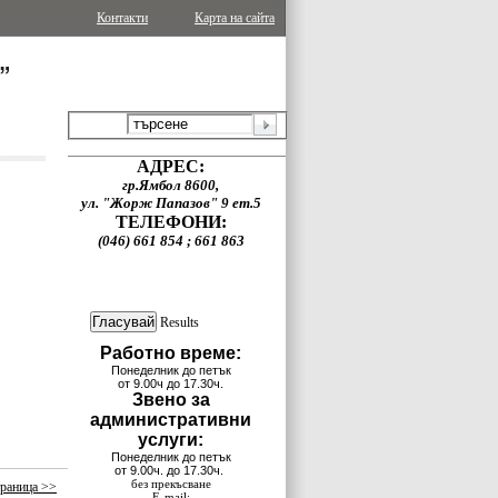
Контакти
Карта на сайта
АДРЕС:
гр.Ямбол 8600,
ул. "Жорж Папазов" 9 ет.5
ТЕЛЕФОНИ:
(046) 661 854 ; 661 863
Results
Работно време:
Понеделник до петък
от 9.00ч до 17.30ч.
Звено за
административни
услуги:
Понеделник до петък
от 9.00ч. до 17.30ч.
без прекъсване
раница >>
E-mail: