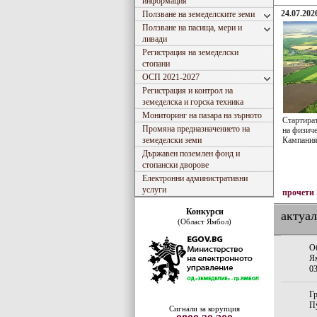
информация
24.07.2026
Ползване на земеделските земи
Ползване на пасища, мери и
ливади
Регистрация на земеделски
стопани
ОСП 2021-2027
Регистрация и контрол на
земеделска и горска техника
Мониторинг на пазара на зърното
Стартира
Промяна предназначението на
на физиче
земеделски земи
Кампания
Държавен поземлен фонд и
стопански дворове
Електронни административни
услуги
прочети
Конкурси
актуа
(Област Ямбол)
О
Ям
03
Гр
Пу
Сигнали за корупция