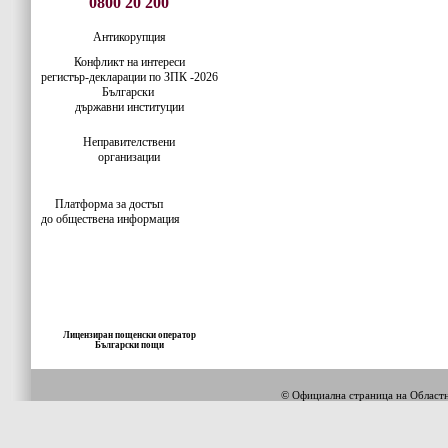
0800 20 200
Антикорупция
Конфликт на интереси
регистър-деклaрации по ЗПК -2026
Български
държавни институции
Неправителствени
организации
Платформа за достъп
до обществена информация
Лицензиран пощенски оператор
Български пощи
© Официална страница на Облас