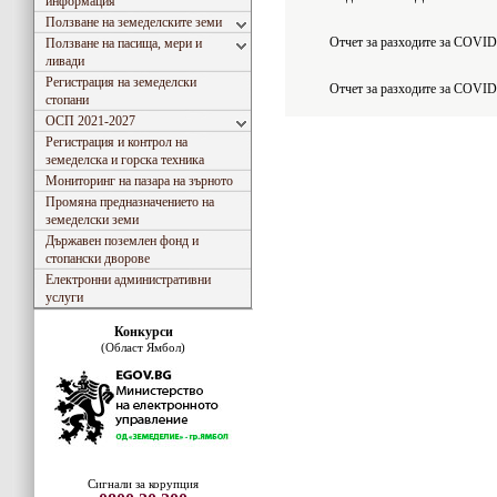
информация
Ползване на земеделските земи
Отчет за разходите за COVID
Ползване на пасища, мери и
ливади
Регистрация на земеделски
Отчет за разходите за COVID
стопани
ОСП 2021-2027
Регистрация и контрол на
земеделска и горска техника
Мониторинг на пазара на зърното
Промяна предназначението на
земеделски земи
Държавен поземлен фонд и
стопански дворове
Електронни административни
услуги
Конкурси
(Област Ямбол)
Сигнали за корупция