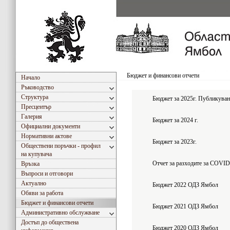
Бюджет и финансови отчети
Начало
Ръководство
Структура
Бюджет за 2025г. Публикувано
Пресцентър
Галерия
Бюджет за 2024 г.
Официални документи
Нормативни актове
Бюджет за 2023г.
Обществени поръчки - профил
на купувача
Отчет за разходите за COVID 
Връзка
Въпроси и отговори
Актуално
Бюджет 2022 ОДЗ Ямбол
Обяви за работа
Бюджет и финансови отчети
Бюджет 2021 ОДЗ Ямбол
Административно обслужване
Достъп до обществена
Бюджет 2020 ОДЗ Ямбол