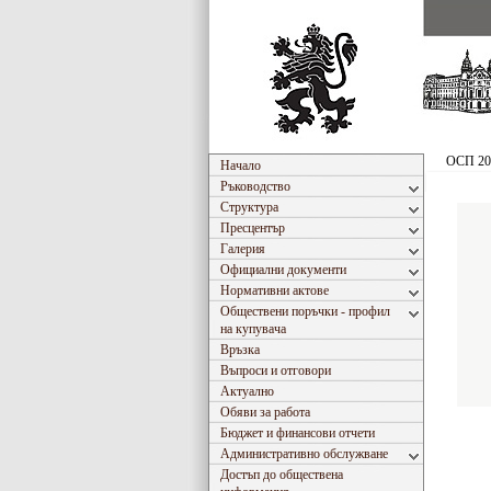
ОСП 20
Начало
Ръководство
Структура
Пресцентър
Галерия
Официални документи
Нормативни актове
Обществени поръчки - профил
на купувача
Връзка
Въпроси и отговори
Актуално
Обяви за работа
Бюджет и финансови отчети
Административно обслужване
Достъп до обществена