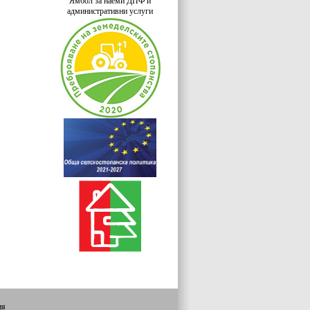
Ямбол за наеми ДПФ и
административни услуги
ия