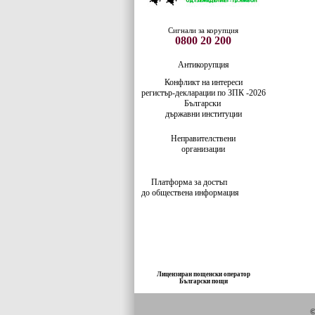
Сигнали за корупция
0800 20 200
Антикорупция
Конфликт на интереси
регистър-деклaрации по ЗПК -2026
Български
държавни институции
Неправителствени
организации
Платформа за достъп
до обществена информация
Лицензиран пощенски оператор
Български пощи
©