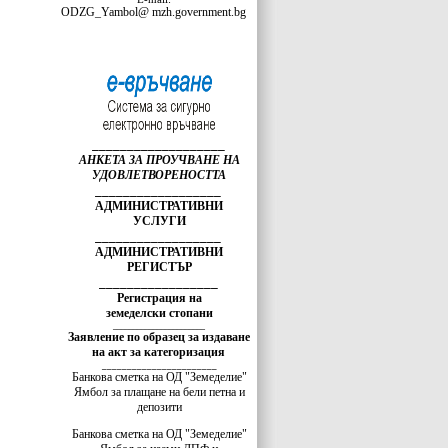
ODZG_Yambol@ mzh.government.bg
___________________
АНКЕТА ЗА ПРОУЧВАНЕ НА
УДОВЛЕТВОРЕНОСТТА
__________________
АДМИНИСТРАТИВНИ
УСЛУГИ
__________________
АДМИНИСТРАТИВНИ
РЕГИСТЪР
_________________
Регистрация на
земеделски стопани
_______________________
Заявление по образец за издаване
на акт за категоризация
_______________________
Банкова сметка на ОД "Земеделие"
Ямбол за плащане на бели петна и
депозити
Банкова сметка на ОД "Земеделие"