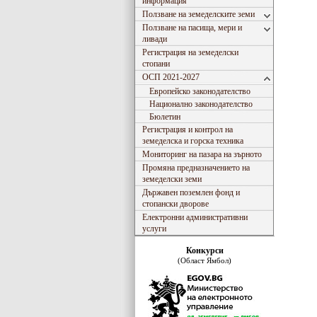
информация
Ползване на земеделските земи
Ползване на пасища, мери и
ливади
Регистрация на земеделски
стопани
ОСП 2021-2027
Европейско законодателство
Национално законодателство
Бюлетин
Регистрация и контрол на
земеделска и горска техника
Мониторинг на пазара на зърното
Промяна предназначението на
земеделски земи
Държавен поземлен фонд и
стопански дворове
Електронни административни
услуги
Конкурси
(Област Ямбол)