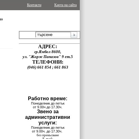
Контакти
Карта на сайта
АДРЕС:
гр.Ямбол 8600,
ул. "Жорж Папазов" 9 ет.5
ТЕЛЕФОНИ:
(046) 661 854 ; 661 863
Работно време:
Понеделник до петък
от 9.00ч до 17.30ч.
Звено за
административни
услуги:
Понеделник до петък
от 9.00ч. до 17.30ч.
без прекъсване
E-mail: