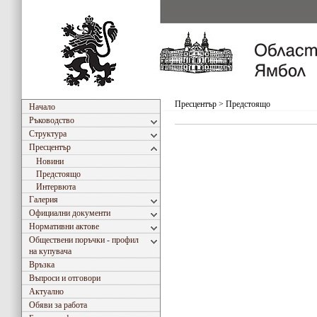
Пресцентър
>
Предстоящо
Начало
Ръководство
Структура
Пресцентър
Новини
Предстоящо
Интервюта
Галерия
Официални документи
Нормативни актове
Обществени поръчки - профил
на купувача
Връзка
Въпроси и отговори
Актуално
Обяви за работа