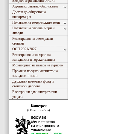
Бюджет и финансови отчети
Административно обслужване
Достъп до обществена
информация
Ползване на земеделските земи
Ползване на пасища, мери и
ливади
Регистрация на земеделски
стопани
ОСП 2021-2027
Регистрация и контрол на
земеделска и горска техника
Мониторинг на пазара на зърното
Промяна предназначението на
земеделски земи
Държавен поземлен фонд и
стопански дворове
Електронни административни
услуги
Конкурси
(Област Ямбол)