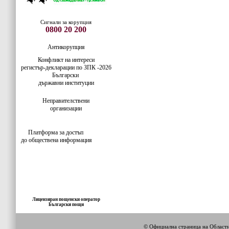
Сигнали за корупция
0800 20 200
Антикорупция
Конфликт на интереси
регистър-деклaрации по ЗПК -2026
Български
държавни институции
Неправителствени
организации
Платформа за достъп
до обществена информация
Лицензиран пощенски оператор
Български пощи
© Официална страница на Облас