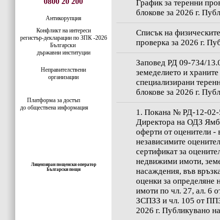
0800 20 200
График за теренни про
блокове за 2026 г. Пуб
Антикорупция
Конфликт на интереси
Списък на физическите
регистър-деклaрации по ЗПК -2026
проверка за 2026 г. Пу
Български
държавни институции
Заповед РД 09-734/13.0
Неправителствени
земеделието и храните
организации
специализирани теренн
блокове за 2026 г. Пуб
Платформа за достъп
до обществена информация
1. Покана № РД-12-02-5
Директора на ОДЗ Ямбо
оферти от оценители - 
независимите оцените
сертификат за оцените
недвижими имоти, земе
Лицензиран пощенски оператор
насаждения, във връзка
Български пощи
оценки за определяне н
имоти по чл. 27, ал. 6 о
ЗСПЗЗ и чл. 105 от ПП
2026 г. Публикувано на