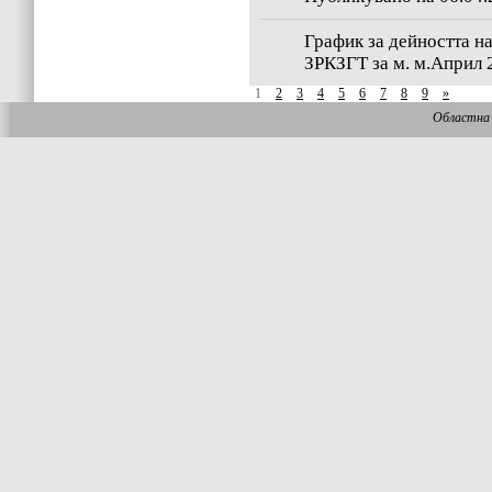
График за дейността 
ЗРКЗГТ за м. м.Април 
1
2
3
4
5
6
7
8
9
»
Областна 