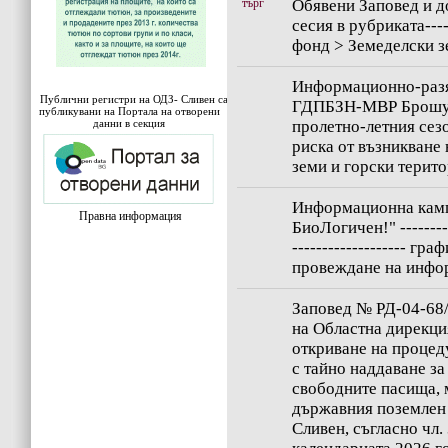
търг
Обявени Заповед и д
сесия в рубриката---
фонд > Земеделски 
Информационно-разя
Публични регистри на ОДЗ- Сливен са
ГДПБЗН-МВР Брошур
публикувани на Портала на отворени
данни в секция
пролетно-летния сез
риска от възникване
земи и горски терит
Информационна камп
Правна информация
БиоЛогичен!" ----------
------------------- гр
провеждане на инфо
Заповед № РД-04-68/1
на Областна дирекци
откриване на процед
с тайно наддаване за
свободните пасища, 
държавния поземлен
Сливен, съгласно чл. 