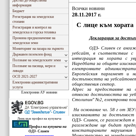
Достъп до обществена
информация
Всички новини
Бюджет
28.11.2017 г.
Регистрация на земеделски
стопани
С лице към хората
Регистрация и контрол на
земеделска и горска техника
Декларация за достъ
Промяна предназначение на
земеделски земи
ОДЗ-
Сливен се ангаж
Мониторинг на пазара на зърното
уебсайт, в съответствие с 
Държавен поземлен фонд
интеграция на хората с ув
Ползване на земеделските земи
Наредбата за общите изисква
Ползване на пасища, мери и
електронните администрати
ливади
Европейския парламент и 
ОСП 2021-2027
достъпността на уебсайтовет
Електронни административни
обществения сектор.
услуги
Адрес за предоставяне на 
Електронни АУ новини
относно достъпността на уе
Столипин" №2
, електронна п
На основание чл. 58 г от ЗЕУ
изискванията за достъпност
Линк към профил на купувача
ОДЗ-
Сливен, се разглеждат в
разглеждане ще бъдат предп
Профил на купувача на
констатираните нарушения
ОДЗ- Сливен
 Закона за въвеждане на еврото в РБългария, ОДЗ- Сливен ще превалутира всички левови сто
Министерство на земеделието