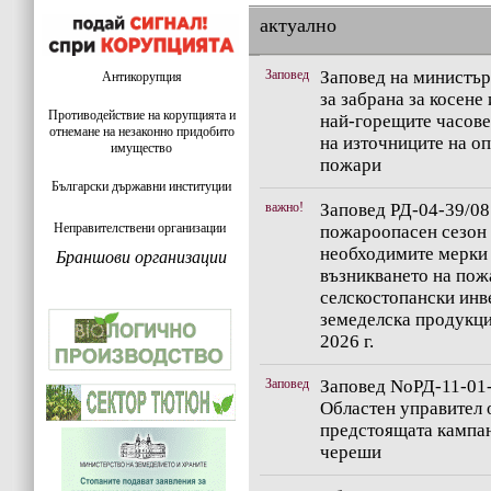
актуално
Заповед
Заповед на министър
Антикорупция
за забрана за косен
Противодействие на корупцията и
най-горещите часове 
отнемане на незаконно придобито
на източниците на о
имущество
пожари
Български държавни институции
важно!
Заповед РД-04-39/08.
Неправителствени организации
пожароопасен сезон
необходимите мерки 
Браншови организации
възникването на пож
селскостопански инв
земеделска продукци
2026 г.
Заповед
Заповед NoРД-11-01-
Областен управител о
предстоящата кампан
череши