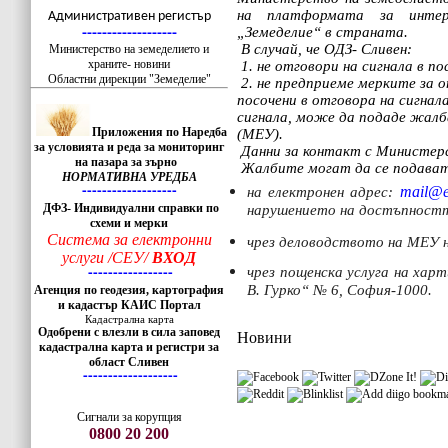
-------------------
на платформата за интер
Административен регистър
„Земеделие“ в страната.
-------------------
В случай, че
ОДЗ-
Сливен:
Министерство на земеделието и
храните- новини
1. не отговори на сигнала в по
Областни дирекции "Земеделие"
2. не предприеме мерките за
посочени в отговора на сигнал
сигнала, може да подаде жалб
Приложения по Наредба
(МЕУ).
за условията и реда за мониторинг
Данни за контакт с Министер
на пазара за зърно
Жалбите могат да се подават
НОРМАТИВНА УРЕДБА
mail
@
на електронен адрес:
-------------------
ДФЗ- Индивидуални справки по
нарушението на достъпностт
схеми и мерки
Система за електронни
чрез деловодството на МЕУ н
услуги /СЕУ/
ВХОД
чрез пощенска услуга на харт
-----------------
В. Гурко“ № 6, София-1000.
Агенция по геодезия, картография
и кадастър КАИС Портал
Кадастрална карта
Одобрени с влезли в сила заповед
Новини
кадастрална карта и регистри за
област Сливен
-------------------
Сигнали за корупция
0800 20 200