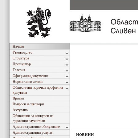
Начало
Ръководство
Структура
Пресцентър
Галерия
Официални документи
Нормативни актове
Обществени поръчки-профил на
купувача
Връзка
Въпроси и отговори
Актуално
Обявления за конкурси на
държавни служители
Административно обслужване
Административни услуги
новини