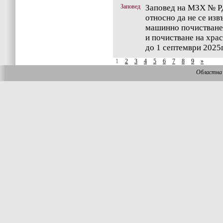
Заповед
Заповед на МЗХ № РД
относно да не се изв
машинно почистване
и почистване на храс
до 1 септември 2025г
1
2
3
4
5
6
7
8
9
»
Областна 