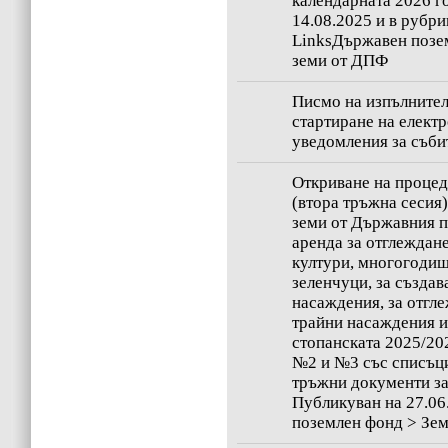
календарната 2026 г
14.08.2025 и в рубри
LinksДържавен позе
земи от ДПФ
Писмо на изпълнител
стартиране на елект
уведомления за съби
Oткриване на процед
(втора тръжна сесия)
земи от Държавния п
аренда за отглеждан
култури, многогоди
зеленчуци, за създав
насаждения, за отгл
трайни насаждения и
стопанската 2025/20
№2 и №3 със списъци
тръжни документи за 
Публикуван на 27.06
поземлен фонд > Зе