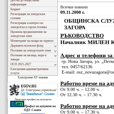
Достъп до обществена
информация
Всички новини
Бюджет
09.11.2008 г.
Регистрация на земеделски
стопани
ОБЩИНСКА СЛУ
Регистрация и контрол на
ЗАГОРА
земеделска и горска техника
Промяна предназначение на
РЪКОВОДСТВО
земеделски земи
Мониторинг на пазара на зърното
Началник МИЛЕН
Държавен поземлен фонд
Ползване на земеделските земи
Адрес и телефони за
Ползване на пасища, мери и
ливади
гр. Нова Загора, ул. „Пет
ОСП 2021-2027
тел. 0457/62136
Електронни административни
E
-
mail
: osz_novazagora@od
услуги
Електронни АУ новини
Работно време на а
От
9
.00 ч. – 12.00 ч.
От
12
.
3
0 ч. – 17.
30
ч.
Линк към профил на купувача
Работно време на ад
Профил на купувача на
ОДЗ- Сливен
От
9
.00 ч. – 17.
3
0 ч.