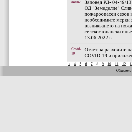
важно!
Заповед РД- 04-49/13.
ОД "Земеделие" Сливе
пожароопасен сезон 
необходимите мерки 
възникването на пожа
селскостопански инве
13.06.2022 г.
Covid-
Отчет на разходите н
19
COVID-19 и приложе
«
4
5
6
7
8
9
10
11
12
1
Областна 