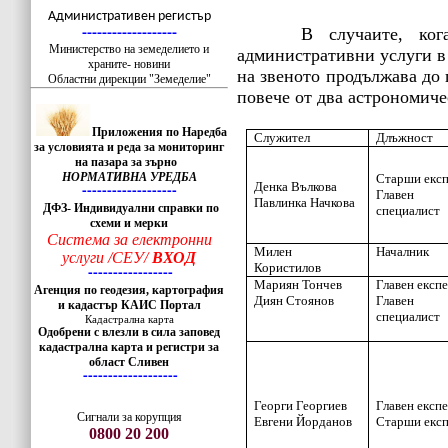
-------------------
Административен регистър
В случаите, ко
-------------------
Министерство на земеделието и
административни услуги в 
храните- новини
на звеното продължава до
Областни дирекции "Земеделие"
повече от два астрономиче
Приложения по Наредба
Служител
Длъжност
за условията и реда за мониторинг
на пазара за зърно
НОРМАТИВНА УРЕДБА
Старши екс
Денка Вълкова
-------------------
Главен
Павлинка Начкова
ДФЗ- Индивидуални справки по
специалист
схеми и мерки
Система за електронни
Милен
Началник
услуги /СЕУ/
ВХОД
Користилов
-----------------
Мариян Тончев
Главен експ
Агенция по геодезия, картография
Диян Стоянов
Главен
и кадастър КАИС Портал
специалист
Кадастрална карта
Одобрени с влезли в сила заповед
кадастрална карта и регистри за
област Сливен
-------------------
Георги Георгиев
Главен експ
Сигнали за корупция
Евгени Йорданов
Старши екс
0800 20 200