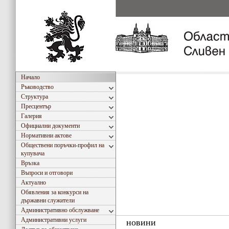
Начало
Ръководство
Структура
Пресцентър
Галерия
Официални документи
Нормативни актове
Обществени поръчки-профил на
купувача
Връзка
Въпроси и отговори
Актуално
Обявления за конкурси на
държавни служители
Административно обслужване
Административни услуги
новини