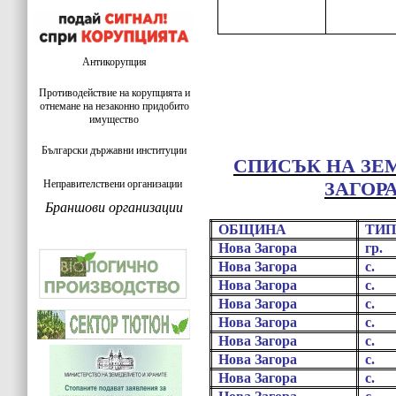
Антикорупция
Противодействие на корупцията и
отнемане на незаконно придобито
имущество
Български държавни институции
СПИСЪК НА ЗЕ
Неправителствени организации
ЗАГОР
Браншови организации
ОБЩИНА
ТИ
Нова Загора
гр.
Нова Загора
с.
Нова Загора
с.
Нова Загора
с.
Нова Загора
с.
Нова Загора
с.
Нова Загора
с.
Нова Загора
с.