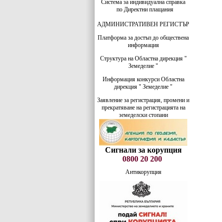
Система за индивидуална справка
по Директни плащания
АДМИНИСТРАТИВЕН РЕГИСТЪР
Платформа за достъп до обществена
информация
Структура на Областна дирекция "
Земеделие "
Информация конкурси Областна
дирекция " Земеделие "
Заявление за регистрация, промени и
прекратяване на регистрацията на
земеделски стопани
Сигнали за корупция
0800 20 200
Антикорупция