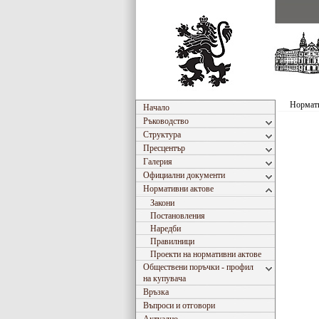
Нормати
Начало
Ръководство
Структура
Пресцентър
Галерия
Официални документи
Нормативни актове
Закони
Постановления
Наредби
Правилници
Проекти на нормативни актове
Обществени поръчки - профил
на купувача
Връзка
Въпроси и отговори