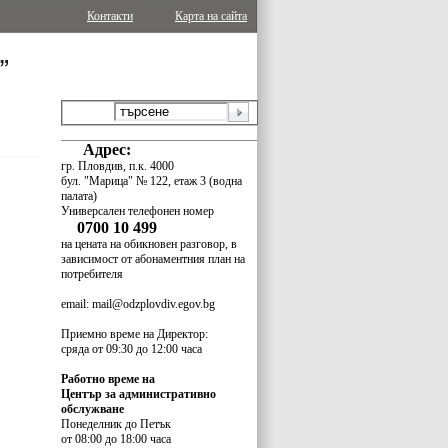
Контакти
Карта на сайта
Адрес:
гр.
Пловдив, п.к. 4000
бул. "Марица" № 122, етаж 3 (водна
палата)
Универсален телефонен номер
0700 10 499
на цената на обикновен разговор, в
зависимост от абонаментния план на
потребителя
email: mail@odzplovdiv.egov.bg
Приемно време на Директор:
сряда
от 09:30 до 12:00 часа
Работно време на
Център за
административно
обслужване
Понеделник до Петък
от 08:00 до 18:00 часа