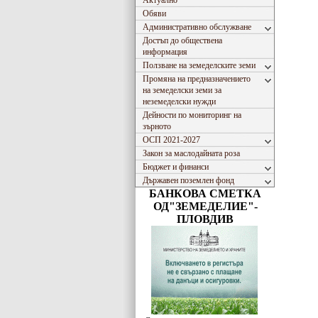
Актуално
Обяви
Административно обслужване
Достъп до обществена
информация
Ползване на земеделските земи
Промяна на предназначението
на земеделски земи за
неземеделски нужди
Дейности по мониторинг на
зърното
ОСП 2021-2027
Закон за маслодайната роза
Бюджет и финанси
Държавен поземлен фонд
БАНКОВА СМЕТКА
ОД"ЗЕМЕДЕЛИЕ"-
ПЛОВДИВ