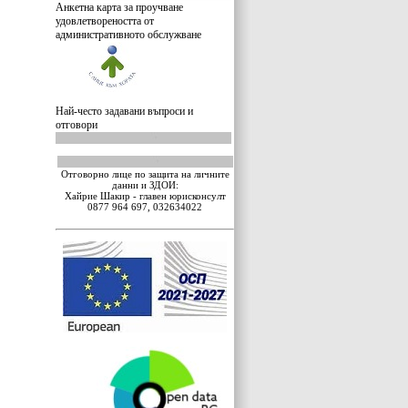
Анкетна карта за проучване
удовлетвореността от
административното обслужване
Най-често задавани въпроси и
отговори
Отговорно лице по защита на личните
данни и ЗДОИ:
Хайрие Шакир - главен юрисконсулт
0877 964 697,
032634022