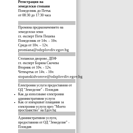
Регистрация на
земеделски стопани
Понеделник до Петък
от 08:30 до 17:30 часа
Промяна предназначението на
земеделски земи
гл. експерт Петя Пешева
Понеделник от 14ч. – 16ч.
Сряда от 10ч. – 12ч.
promiana@odzplovdiv.egov.bg
Стопански дворове, ДПФ
гл. експерт Боряна Скочева
Вторник от 10ч. - 12ч.
Четвъртък от 14ч. - 16ч
stopanskidvorove@odzplovdiv.egov.bg
Електронни услуги предоставяни от
ОД "Земеделие" - Пловдив
Как да използваме електронни
административни услуги
Как се извършват плащания за
електронни услуги през "Моето
пространство" на Egov.bg
Административни услуги,
предоставяни от ОД "Земеделие" -
Пловдив