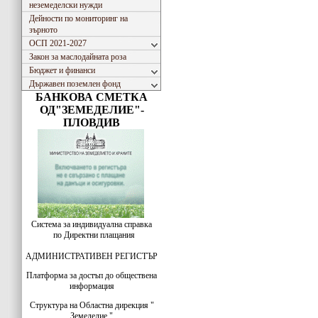
неземеделски нужди
Дейности по мониторинг на
зърното
ОСП 2021-2027
Закон за маслодайната роза
Бюджет и финанси
Държавен поземлен фонд
БАНКОВА СМЕТКА
ОД"ЗЕМЕДЕЛИЕ"-
ПЛОВДИВ
Система за индивидуална справка
по Директни плащания
АДМИНИСТРАТИВЕН РЕГИСТЪР
Платформа за достъп до обществена
информация
Структура на Областна дирекция "
Земеделие "