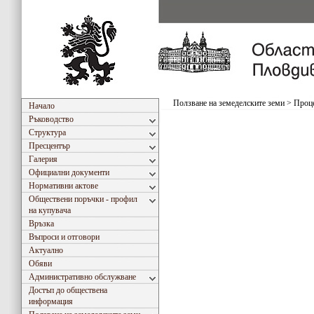
Ползване на земеделските земи
>
Проце
Начало
Ръководство
Структура
Пресцентър
Галерия
Официални документи
Нормативни актове
Обществени поръчки - профил
на купувача
Връзка
Въпроси и отговори
Актуално
Обяви
Административно обслужване
Достъп до обществена
информация