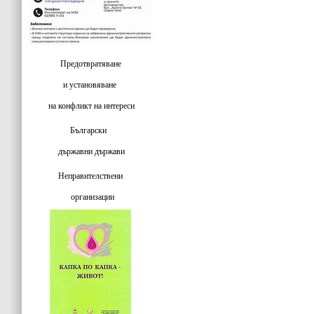
Предотвратяване
и установяване
на конфликт на интереси
Български
държавни държави
Неправителствени
организации