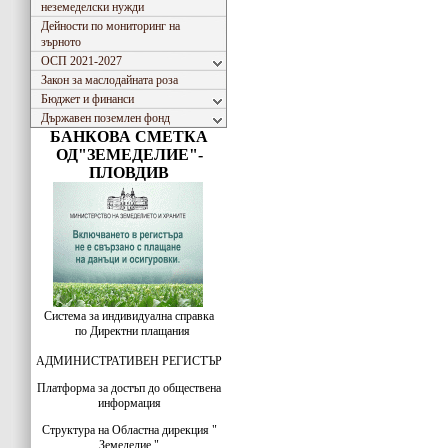
неземеделски нужди
Дейности по мониторинг на
зърното
ОСП 2021-2027
Закон за маслодайната роза
Бюджет и финанси
Държавен поземлен фонд
БАНКОВА СМЕТКА
ОД"ЗЕМЕДЕЛИЕ"-
ПЛОВДИВ
Система за индивидуална справка
по Директни плащания
АДМИНИСТРАТИВЕН РЕГИСТЪР
Платформа за достъп до обществена
информация
Структура на Областна дирекция "
Земеделие "