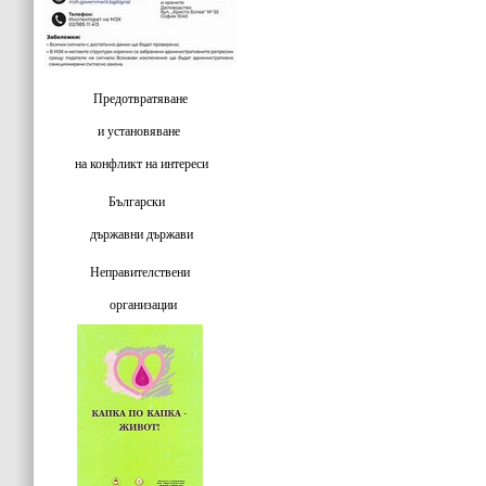
Предотвратяване
и установяване
на конфликт на интереси
Български
държавни държави
Неправителствени
организации