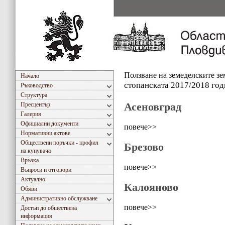
Ползване на земеделските з
Начало
стопанската 2017/2018 год
Ръководство
Структура
Асеновград
Пресцентър
Галерия
Официални документи
повече>>
Нормативни актове
Обществени поръчки - профил
Брезово
на купувача
Връзка
повече>>
Въпроси и отговори
Актуално
Калояново
Обяви
Административно обслужване
повече>>
Достъп до обществена
информация