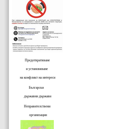
Предотвратяване
и установяване
на конфликт на интереси
Български
държавни държави
Неправителствени
организации