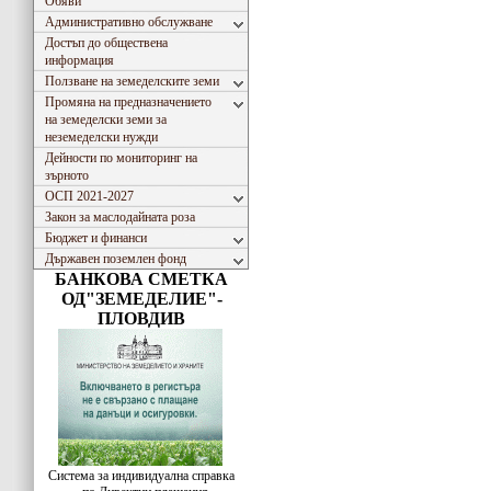
Обяви
Административно обслужване
Достъп до обществена
информация
Ползване на земеделските земи
Промяна на предназначението
на земеделски земи за
неземеделски нужди
Дейности по мониторинг на
зърното
ОСП 2021-2027
Закон за маслодайната роза
Бюджет и финанси
Държавен поземлен фонд
БАНКОВА СМЕТКА
ОД"ЗЕМЕДЕЛИЕ"-
ПЛОВДИВ
Система за индивидуална справка