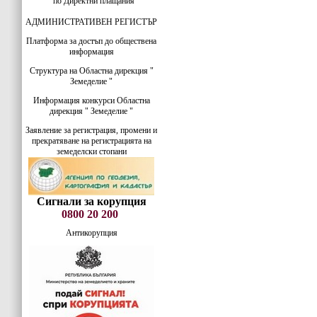
по Директни плащания
АДМИНИСТРАТИВЕН РЕГИСТЪР
Платформа за достъп до обществена
информация
Структура на Областна дирекция "
Земеделие "
Информация конкурси Областна
дирекция " Земеделие "
Заявление за регистрация, промени и
прекратяване на регистрацията на
земеделски стопани
Сигнали за корупция
0800 20 200
Антикорупция