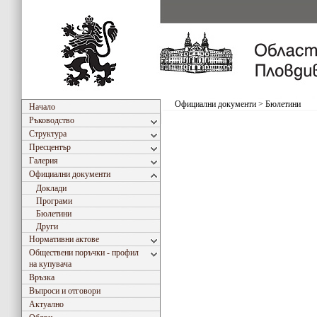
Официални документи
>
Бюлетини
Начало
Ръководство
Структура
Пресцентър
Галерия
Официални документи
Доклади
Програми
Бюлетини
Други
Нормативни актове
Обществени поръчки - профил
на купувача
Връзка
Въпроси и отговори
Актуално