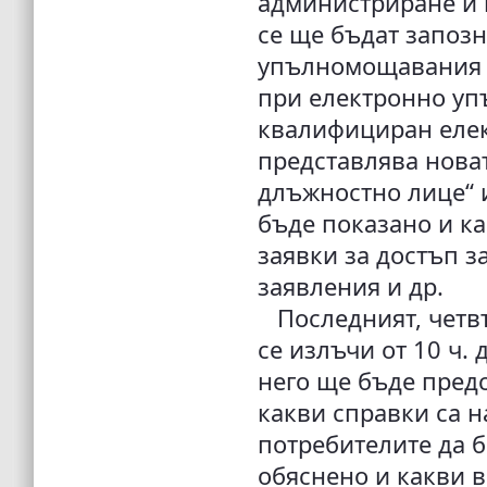
администриране и 
се ще бъдат запозн
упълномощавания в
при електронно у
квалифициран елек
представлява нова
длъжностно лице“ и
бъде показано и ка
заявки за достъп з
заявления и др.
Последният, четвъ
се излъчи от 10 ч. 
него ще бъде пред
какви справки са н
потребителите да б
обяснено и какви 