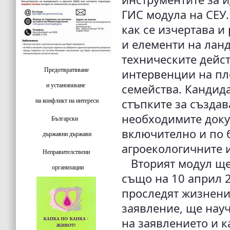
ГИС модула на СЕУ
как се изчертава и
и елементи на ланд
техническите дейс
Предотвратяване
интервенции на пл
и установяване
семейства. Кандида
стъпките за създав
на конфликт на интереси
необходимите доку
Български
включително и по 
държавни държави
агроекологичните 
Неправителствени
Вторият модул ще с
организации
също на 10 април 2
проследят жизнени
заявление, ще науч
на заявлението и 