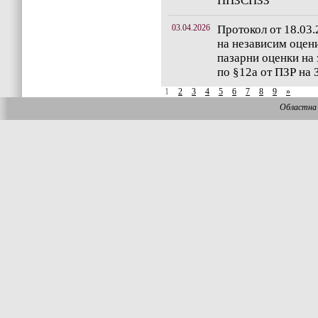
ППЗСПЗЗ
03.04.2026
Протокол от 18.03.
на независим оцени
пазарни оценки на 
по §12а от ПЗР на
1
2
3
4
5
6
7
8
9
»
Областна 