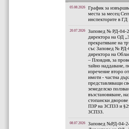
05.08.2026
График за извършв
места за месец Сеп
инспекторите в ГД
20.07.2026
Заповед № РД-04-27
директора на ОД „
прекратяване на т
със Заповед № РД-0
директора на Обла
– Пловдив, за пров
тайно наддаване, по
изречение второ о
имоти - частна дър
представляващи св
земеделско ползва
възстановяване, н
стопански дворове 
ПЗР на ЗСПЗЗ и §2
ЗСПЗЗ.
08.07.2026
Заповед №РД-04-248