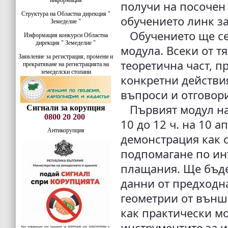
информация
получи на посочен 
Структура на Областна дирекция "
обучението линк з
Земеделие "
Обучението ще се 
Информация конкурси Областна
дирекция " Земеделие "
модула. Всеки от т
Заявление за регистрация, промени и
теоретична част, п
прекратяване на регистрацията на
земеделски стопани
конкретни действия
въпроси и отговор
Първият модул на 
Сигнали за корупция
0800 20 200
10 до 12 ч. на 10 а
Антикорупция
демонстрация как с
подпомагане по ин
плащания. Ще бъде
данни от предходна
геометрии от външ
как практически мо
инструментите за 