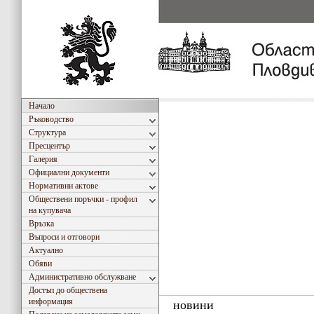
Начало
Ръководство
Структура
Пресцентър
Галерия
Официални документи
Нормативни актове
Обществени поръчки - профил
на купувача
Връзка
Въпроси и отговори
Актуално
Обяви
Административно обслужване
Достъп до обществена
информация
новини