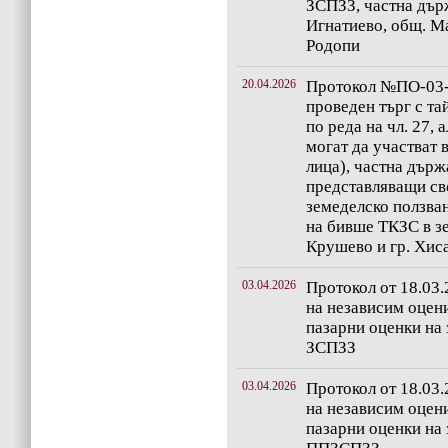
ЗСПЗЗ, частна дър
Игнатиево, общ. Ма
Родопи
20.04.2026
Протокол №ПО-03-3
проведен търг с та
по реда на чл. 27, 
могат да участват 
лица), частна държ
представляващи св
земеделско ползван
на бивше ТКЗС в зе
Крушево и гр. Хис
03.04.2026
Протокол от 18.03.
на независим оцени
пазарни оценки на з
ЗСПЗЗ
03.04.2026
Протокол от 18.03.
на независим оцени
пазарни оценки на з