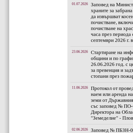
01.07.2026
Заповед на Минист
храните за забрана
да извършват косе
почистване, включ
почистване на храс
часа през периода 
септември 2026 г. 
23.06.2026
Стартиране на ин
общини и по график
26.06.2026 год. с 
за превенция и зад
стопани през пожа
11.06.2026
Протокол от провед
наем или аренда н
земи от Държавния
със заповед № ПО-0
Директора на Обла
"Земеделие" - Плов
02.06.2026
Заповед № ПБЗН-01