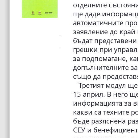
отделните състоян
ще даде информаци
автоматичните про
заявление до край 
бъдат представени
грешки при управл
за подпомагане, ка
допълнителните зая
също да предостав
Третият модул ще с
15 април. В него щ
информацията за в
какви са техните р
бъде разяснена ра
СЕУ и бенефициент