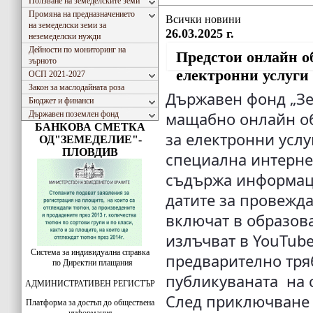
Ползване на земеделските земи
Промяна на предназначението
Всички новини
на земеделски земи за
26.03.2025 г.
неземеделски нужди
Дейности по мониторинг на
Предстои онлайн об
зърното
електронни услуги
ОСП 2021-2027
Закон за маслодайната роза
Държавен фонд „Зе
Бюджет и финанси
Държавен поземлен фонд
мащабно онлайн об
БАНКОВА СМЕТКА
за електронни услуг
ОД"ЗЕМЕДЕЛИЕ"-
ПЛОВДИВ
специална интерне
съдържа информаци
датите за провежда
включат в образов
излъчват в YouTub
Система за индивидуална справка
предварително тряб
по Директни плащания
публикуваната на с
АДМИНИСТРАТИВЕН РЕГИСТЪР
След приключване 
Платформа за достъп до обществена