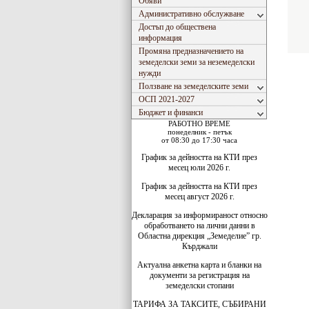
Обяви
Административно обслужване
Достъп до обществена
информация
Промяна предназначението на
земеделски земи за неземеделски
нужди
Ползване на земеделските земи
ОСП 2021-2027
Бюджет и финанси
РАБОТНО ВРЕМЕ
понеделник - петък
от 08:30 до 17:30 часа
График за дейността на КТИ през
месец юли 2026 г.
График за дейността на КТИ през
месец август 2026 г.
Декларация за информираност относно
обработването на лични данни в
Областна дирекция „Земеделие” гр.
Кърджали
Актуална анкетна карта и бланки на
документи за регистрация на
земеделски стопани
ТАРИФА ЗА ТАКСИТЕ, СЪБИРАНИ