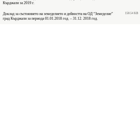
Кърджали за 2019 г.
Доклад за състоянието на земеделието и дейността на ОД “Земеделие”
158.54 KB
град Кърджали за периода 01.01.2018 год. – 31.12. 2018 год.