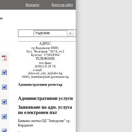
Контакти
Карта на сайта
АДРЕС:
гр.Кърджали 6600,
бул. "България " №74, ет.2
Булстат: 175818304
ТЕЛЕФОНИ:
тел./факс
(0361) 6 29 76
e-
mail:
delovod_odz_kj@abv.bg
ODZG_Kardzhali@mzh.government.bg
Административен регистър
Административни услуги
Заявяване на адм. услуга
по електронен път
Банкова сметка ОД "Земеделие" гр.
Кърджали