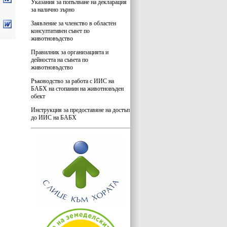
Указания за попълване на декларация
за налично зърно
Заявление за членство в областен
консултативен съвет по
животновъдство
Правилник за организацията и
дейността на съвета по
животновъдство
Ръководство за работа с ИИС на
БАБХ на стопанин на животновъден
обект
Инструкция за предоставяне на достъп
до ИИС на БАБХ