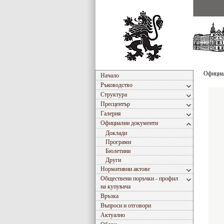
Официа
Начало
Ръководство
Структура
Пресцентър
Галерия
Официални документи
Доклади
Програми
Бюлетини
Други
Нормативни актове
Обществени поръчки - профил
на купувача
Връзка
Въпроси и отговори
Актуално