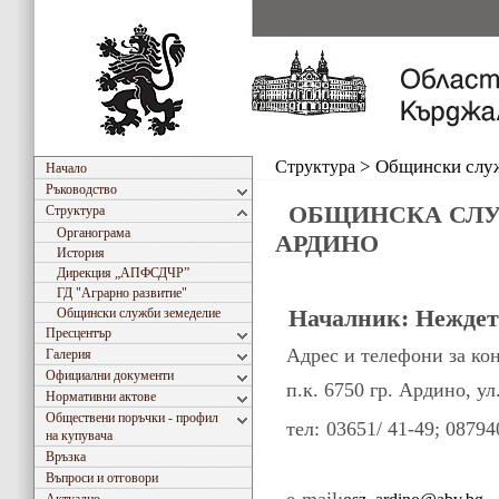
Структура
>
Общински слу
Начало
Ръководство
ОБЩИНСКА СЛУ
Структура
Органограма
АРДИНО
История
Дирекция „АПФСДЧР”
ГД "Аграрно развитиe"
Началник:
Неждет
Общински служби земеделие
Пресцентър
Адрес и телефони за кон
Галерия
Официални документи
п.к. 6750 гр. Ардино, ул
Нормативни актове
Обществени поръчки - профил
тел:
03651/ 41-49;
08794
на купувача
Връзка
Въпроси и отговори