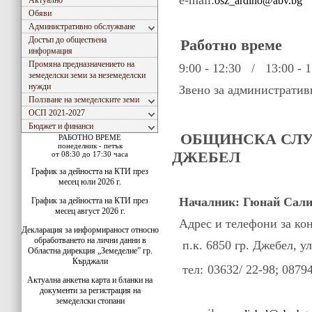
e-mail:
osz_ardino@abv.bg
Актуално
Обяви
Административно обслужване
Достъп до обществена
Работно време
информация
Промяна предназначението на
9:00 - 12:30 / 13:00 - 1
земеделски земи за неземеделски
нужди
Звено за административн
Ползване на земеделските земи
ОСП 2021-2027
Бюджет и финанси
ОБЩИНСКА СЛУЖ
РАБОТНО ВРЕМЕ
понеделник - петък
ДЖЕБЕЛ
от 08:30 до 17:30 часа
График за дейността на КТИ през
месец юли 2026 г.
Началник: Гюнай Сал
График за дейността на КТИ през
месец август 2026 г.
Адрес и телефони за кон
Декларация за информираност относно
обработването на лични данни в
п.к. 6850 гр. Джебел, у
Областна дирекция „Земеделие” гр.
Кърджали
тел:
03632/ 22-98;
0879
Актуална анкетна карта и бланки на
документи за регистрация на
земеделски стопани