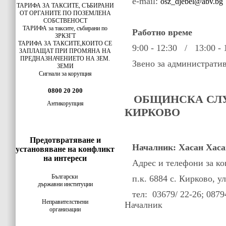
e-mail:
osz_djebel@abv.bg
ТАРИФА ЗА ТАКСИТЕ, СЪБИРАНИ
ОТ ОРГАНИТЕ ПО ПОЗЕМЛЕНА
СОБСТВЕНОСТ
ТАРИФА за таксите, събирани по
Работно време
ЗРКЗГТ
ТАРИФА ЗА ТАКСИТЕ,КОИТО СЕ
9:00 - 12:30 / 13:00 - 
ЗАПЛАЩАТ ПРИ ПРОМЯНА НА
ПРЕДНАЗНАЧЕНИЕТО НА ЗЕМ.
Звено за административ
ЗЕМИ
Сигнали за корупция
0800 20 200
ОБЩИНСКА СЛУ
Антикорупция
КИРКОВО
Предотвратяване и
Началник: Хасан Хаса
установяване на конфликт
на интереси
Адрес и телефони за ко
Български
п.к. 6884 с. Кирково, у
държавни институции
тел: 03679/ 22-26;
0879
Неправителствени
Началник
организации