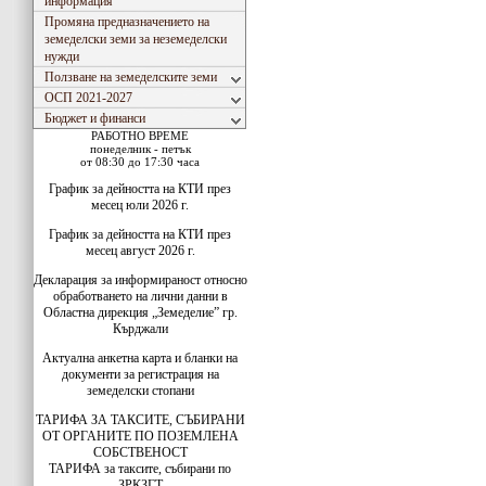
информация
Промяна предназначението на
земеделски земи за неземеделски
нужди
Ползване на земеделските земи
ОСП 2021-2027
Бюджет и финанси
РАБОТНО ВРЕМЕ
понеделник - петък
от 08:30 до 17:30 часа
График за дейността на КТИ през
месец юли 2026 г.
График за дейността на КТИ през
месец август 2026 г.
Декларация за информираност относно
обработването на лични данни в
Областна дирекция „Земеделие” гр.
Кърджали
Актуална анкетна карта и бланки на
документи за регистрация на
земеделски стопани
ТАРИФА ЗА ТАКСИТЕ, СЪБИРАНИ
ОТ ОРГАНИТЕ ПО ПОЗЕМЛЕНА
СОБСТВЕНОСТ
ТАРИФА за таксите, събирани по
ЗРКЗГТ