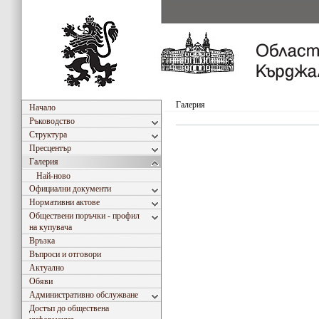
Галерия
Начало
Ръководство
Структура
Пресцентър
Галерия
Най-ново
Официални документи
Нормативни актове
Обществени поръчки - профил
на купувача
Връзка
Въпроси и отговори
Актуално
Обяви
Административно обслужване
Достъп до обществена