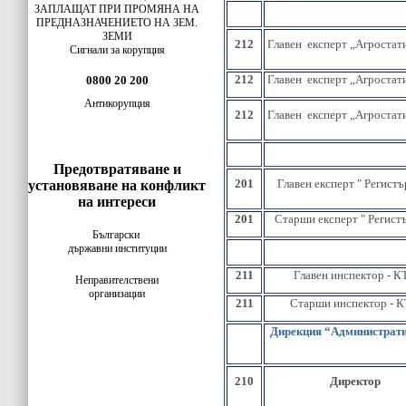
ЗАПЛАЩАТ ПРИ ПРОМЯНА НА
ПРЕДНАЗНАЧЕНИЕТО НА ЗЕМ.
ЗЕМИ
212
Главен експерт „Агростат
Сигнали за корупция
212
Главен експерт „Агростат
0800 20 200
Антикорупция
212
Главен експерт „Агростат
Предотвратяване и
201
Главен експерт " Регистъ
установяване на конфликт
на интереси
201
Старши експерт " Регист
Български
държавни институции
211
Главен инспектор - К
Неправителствени
организации
211
Старши инспектор - 
Дирекция “Администрати
210
Директор