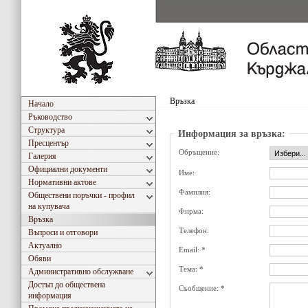
Връзка
Начало
Ръководство
Структура
Информация за връзка:
Пресцентър
Обръщение:
Галерия
Официални документи
Име:
Нормативни актове
Фамилия:
Обществени поръчки - профил
на купувача
Фирма:
Връзка
Телефон:
Въпроси и отговори
Актуално
Email: *
Обяви
Тема: *
Административно обслужване
Достъп до обществена
Съобщение: *
информация