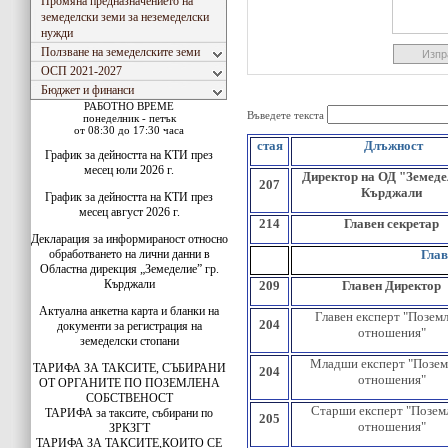
Промяна предназначението на
земеделски земи за неземеделски
нужди
Ползване на земеделските земи
ОСП 2021-2027
Бюджет и финанси
РАБОТНО ВРЕМЕ
Въведете текста
понеделник - петък
от 08:30 до 17:30 часа
стая
Длъжност
График за дейността на КТИ през
месец юли 2026 г.
Директор на ОД "Земеде
207
Кърджали
График за дейността на КТИ през
месец август 2026 г.
214
Главен секретар
Декларация за информираност относно
обработването на лични данни в
Глав
Областна дирекция „Земеделие” гр.
Кърджали
209
Главен Директор
Актуална анкетна карта и бланки на
Главен
експерт "Позем
204
документи за регистрация на
отношения"
земеделски стопани
Младши експерт "Позем
ТАРИФА ЗА ТАКСИТЕ, СЪБИРАНИ
204
отношения"
ОТ ОРГАНИТЕ ПО ПОЗЕМЛЕНА
СОБСТВЕНОСТ
Старши експерт "Позем
ТАРИФА за таксите, събирани по
205
отношения"
ЗРКЗГТ
ТАРИФА ЗА ТАКСИТЕ,КОИТО СЕ