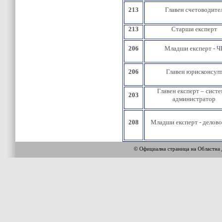
213
Главен счетоводите
213
Старши експерт
206
Младши експерт - Ч
206
Главен юрисконсул
Главен експерт – сист
203
администратор
208
Младши експерт - делов
© Официална страница на Областн