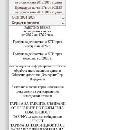
за стопанската 2012/2013 година
Процедури по чл. 37в от ЗСПЗЗ
за стопанската 2011/2012 година
ОСП 2021-2027
Бюджет и финанси
РАБОТНО ВРЕМЕ
понеделник - петък
от 08:30 до 17:30 часа
График за дейността на КТИ през
месец юли 2026 г.
График за дейността на КТИ през
месец август 2026 г.
Декларация за информираност относно
обработването на лични данни в
Областна дирекция „Земеделие” гр.
Кърджали
Актуална анкетна карта и бланки на
документи за регистрация на
земеделски стопани
ТАРИФА ЗА ТАКСИТЕ, СЪБИРАНИ
ОТ ОРГАНИТЕ ПО ПОЗЕМЛЕНА
СОБСТВЕНОСТ
ТАРИФА за таксите, събирани по
ЗРКЗГТ
ТАРИФА ЗА ТАКСИТЕ,КОИТО СЕ
ЗАПЛАЩАТ ПРИ ПРОМЯНА НА