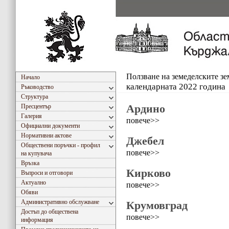
Ползване на земеделските з
Начало
календарната 2022 година
Ръководство
Структура
Ардино
Пресцентър
Галерия
повече>>
Официални документи
Нормативни актове
Джебел
Обществени поръчки - профил
повече>>
на купувача
Връзка
Кирково
Въпроси и отговори
Актуално
повече>>
Обяви
Административно обслужване
Крумовград
Достъп до обществена
повече>>
информация