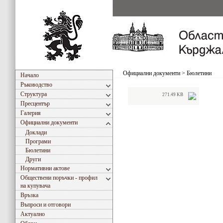
Официални документи
>
Бюлетини
Начало
Ръководство
Структура
271.49 KB
Пресцентър
Галерия
Официални документи
Доклади
Програми
Бюлетини
Други
Нормативни актове
Обществени поръчки - профил
на купувача
Връзка
Въпроси и отговори
Актуално