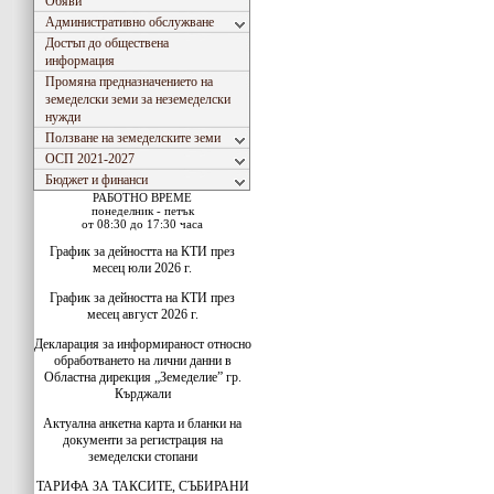
Обяви
Административно обслужване
Достъп до обществена
информация
Промяна предназначението на
земеделски земи за неземеделски
нужди
Ползване на земеделските земи
ОСП 2021-2027
Бюджет и финанси
РАБОТНО ВРЕМЕ
понеделник - петък
от 08:30 до 17:30 часа
График за дейността на КТИ през
месец юли 2026 г.
График за дейността на КТИ през
месец август 2026 г.
Декларация за информираност относно
обработването на лични данни в
Областна дирекция „Земеделие” гр.
Кърджали
Актуална анкетна карта и бланки на
документи за регистрация на
земеделски стопани
ТАРИФА ЗА ТАКСИТЕ, СЪБИРАНИ