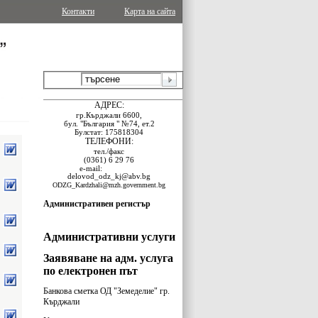
Контакти
Карта на сайта
АДРЕС:
гр.Кърджали 6600,
бул. "България " №74, ет.2
Булстат: 175818304
ТЕЛЕФОНИ:
тел./факс
(0361) 6 29 76
e-
mail:
delovod_odz_kj@abv.bg
ODZG_Kardzhali@mzh.government.bg
Административен регистър
Административни услуги
Заявяване на адм. услуга
по електронен път
Банкова сметка ОД "Земеделие" гр.
Кърджали