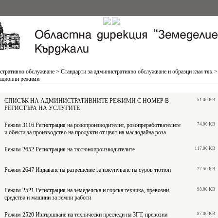
стративно обслужване
>
Стандарти за административно обслужване и образци към тях
>
ационни режими
СПИСЪК НА АДМИНИСТРАТИВНИТЕ РЕЖИМИ С НОМЕР В
51.00 KB
РЕГИСТЪРА НА УСЛУГИТЕ
Режим 3116 Регистрация на розопроизводителит, розопреработвателите
74.00 KB
и обекти за производство на продукти от цвят на маслодайна роза
Режим 2652 Регистрация на тютюнопроизводителите
117.00 KB
Режим 2647 Издаване на разрешение за изкупуване на суров тютюн
77.50 KB
Режим 2521 Регистрация на земеделска и горска техника, превозни
98.00 KB
средства и машини за земни работи
Режим 2520 Извършване на технически прегледи на ЗГТ, превозни
87.00 KB