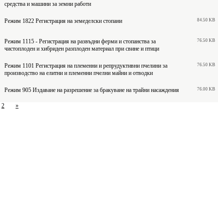
средства и машини за земни работи
Режим 1822 Регистрация на земеделски стопани
84.50 KB
Режим 1115 - Регистрация на развъдни ферми и стопанства за
76.50 KB
чистоплоден и хибриден разплоден материал при свине и птици
Режим 1101 Регистрация на племенни и репрудуктивни пчелини за
76.50 KB
производство на елитни и племенни пчелни майни и отводки
Режим 905 Издаване на разрешение за бракуване на трайни насаждения
76.00 KB
2
»