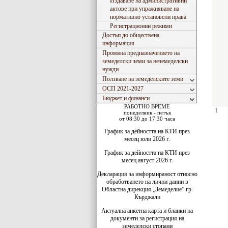
Издаване на административни
актове при упражняване на
нормативно установени права
Регистрационни режими
Достъп до обществена
информация
Промяна предназначението на
земеделски земи за неземеделски
нужди
Ползване на земеделските земи
ОСП 2021-2027
Бюджет и финанси
РАБОТНО ВРЕМЕ
1
понеделник - петък
от 08:30 до 17:30 часа
График за дейността на КТИ през
месец юли 2026 г.
График за дейността на КТИ през
месец август 2026 г.
Декларация за информираност относно
обработването на лични данни в
Областна дирекция „Земеделие” гр.
Кърджали
Актуална анкетна карта и бланки на
документи за регистрация на
земеделски стопани