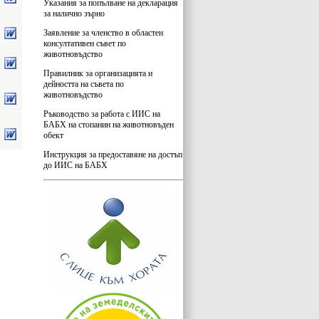
Указания за попълване на декларация
за налично зърно
Заявление за членство в областен
консултативен съвет по
животновъдство
Правилник за организацията и
дейността на съвета по
животновъдство
Ръководство за работа с ИИС на
БАБХ на стопанин на животновъден
обект
Инструкция за предоставяне на достъп
до ИИС на БАБХ