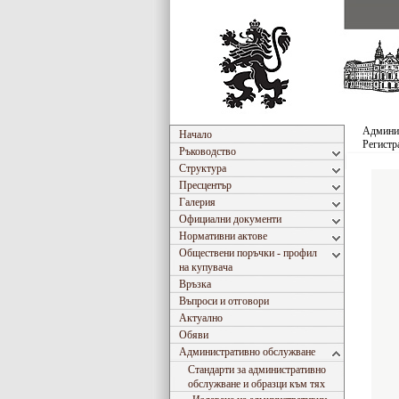
Админи
Начало
Регистр
Ръководство
Структура
Пресцентър
Галерия
Официални документи
Нормативни актове
Обществени поръчки - профил
на купувача
Връзка
Въпроси и отговори
Актуално
Обяви
Административно обслужване
Стандарти за административно
обслужване и образци към тях