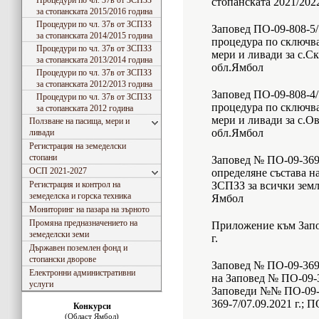
Процедури по чл. 37в от ЗСПЗЗ
стопанската 2021/2022
за стопанската 2015/2016 година
Процедури по чл. 37в от ЗСПЗЗ
Заповед ПО-09-808-5/1
за стопанската 2014/2015 година
процедура по сключва
Процедури по чл. 37в от ЗСПЗЗ
мери и ливади за с.С
за стопанската 2013/2014 година
обл.Ямбол
Процедури по чл. 37в от ЗСПЗЗ
за стопанската 2012/2013 година
Заповед ПО-09-808-4/1
Процедури по чл. 37в от ЗСПЗЗ
процедура по сключва
за стопанската 2012 година
мери и ливади за с.О
Ползване на пасища, мери и
обл.Ямбол
ливади
Регистрация на земеделски
стопани
Заповед № ПО-09-369-
ОСП 2021-2027
определяне състава на
Регистрация и контрол на
ЗСПЗЗ за всички земл
земеделска и горска техника
Ямбол
Мониторинг на пазара на зърното
Промяна предназначението на
Приложение към Запо
земеделски земи
г.
Държавен поземлен фонд и
стопански дворове
Заповед № ПО-09-369-
Електронни административни
на Заповед № ПО-09-3
услуги
Заповеди №№ ПО-09-36
369-7/07.09.2021 г.; П
Конкурси
(Област Ямбол)