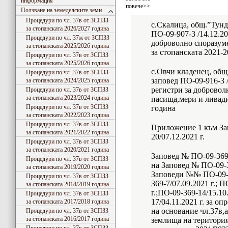
информация
повече>>
Ползване на земеделските земи
Процедури по чл. 37в от ЗСПЗЗ
с.Скалица, общ.”Тунд
за стопанската 2026/2027 година
ПО-09-907-3 /14.12.202
Процедури по чл. 37ж от ЗСПЗЗ
доброволно споразум
за стопанската 2025/2026 година
за стопанската 2021-
Процедури по чл. 37в от ЗСПЗЗ
за стопанската 2025/2026 година
с.Овчи кладенец, общ
Процедури по чл. 37в от ЗСПЗЗ
заповед ПО-09-916-3 /1
за стопанската 2024/2025 година
регистри за добровол
Процедури по чл. 37в от ЗСПЗЗ
за стопанската 2023/2024 година
пасища,мери и ливади
Процедури по чл. 37в от ЗСПЗЗ
година
за стопанската 2022/2023 година
Процедури по чл. 37в от ЗСПЗЗ
Приложение 1 към За
за стопанската 2021/2022 година
20/07.12.2021 г.
Процедури по чл. 37в от ЗСПЗЗ
за стопанската 2020/2021 година
Заповед № ПО-09-369-
Процедури по чл. 37в от ЗСПЗЗ
на Заповед № ПО-09-3
за стопанската 2019/2020 година
Заповеди №№ ПО-09-36
Процедури по чл. 37в от ЗСПЗЗ
369-7/07.09.2021 г.; 
за стопанската 2018/2019 година
г.;ПО-09-369-14/15.10
Процедури по чл. 37в от ЗСПЗЗ
17/04.11.2021 г. за о
за стопанската 2017/2018 година
на основание чл.37в,
Процедури по чл. 37в от ЗСПЗЗ
за стопанската 2016/2017 година
землища на територия