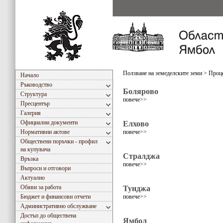
Ползване на земеделските земи
>
Проце
Начало
Ръководство
Болярово
Структура
повече>>
Пресцентър
Галерия
Официални документи
Елхово
Нормативни актове
повече>>
Обществени поръчки - профил
на купувача
Стралджа
Връзка
повече>>
Въпроси и отговори
Актуално
Обяви за работа
Тунджа
Бюджет и финансови отчети
повече>>
Административно обслужване
Достъп до обществена
Ямбол