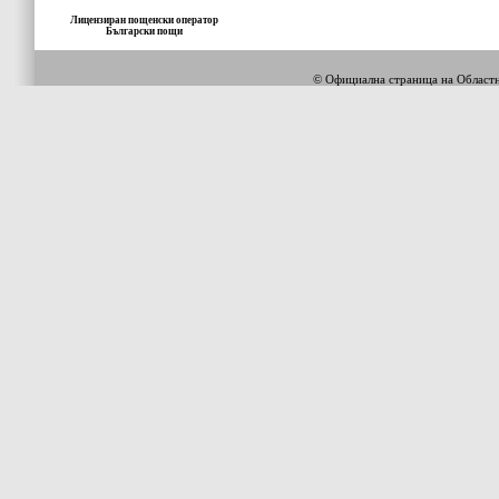
Лицензиран пощенски оператор
Български пощи
© Официална страница на Облас