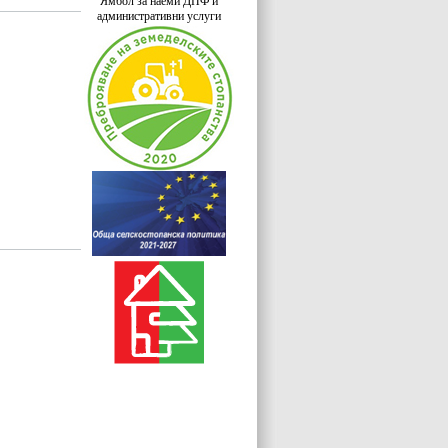
Ямбол за наеми ДПФ и
административни услуги