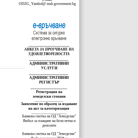
ODZG_Yambol@ mzh.government.bg
___________________
АНКЕТА ЗА ПРОУЧВАНЕ НА
УДОВЛЕТВОРЕНОСТТА
__________________
АДМИНИСТРАТИВНИ
УСЛУГИ
__________________
АДМИНИСТРАТИВНИ
РЕГИСТЪР
_________________
Регистрация на
земеделски стопани
_______________________
Заявление по образец за издаване
на акт за категоризация
_______________________
Банкова сметка на ОД "Земеделие"
Ямбол за плащане на бели петна и
депозити
Банкова сметка на ОД "Земеделие"