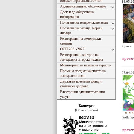
Бюджет и финансови отчети
14.05.20
Административно обслужване
Достъп до обществена
информация
Ползване на земеделските земи
Ползване на пасища, мери и
ливади
Регистрация на земеделски
стопани
Срокът 
ОСП 2021-2027
Регистрация и контрол на
прочет
земеделска и горска техника
Мониторинг на пазара на зърното
Промяна предназначението на
07.04.20
земеделски земи
Държавен поземлен фонд и
стопански дворове
Електронни административни
услуги
Конкурси
(Област Ямбол)
Sofia S
прочет