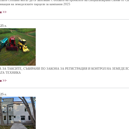
ските стопани могат да се запознаят с обхвата на проектите на специализирани слоеве от Си
икация на земеделските парцели за кампания 2025
и >>
25 г.
А ЗА ТАКСИТЕ, СЪБИРАНИ ПО ЗАКОНА ЗА РЕГИСТРАЦИЯ И КОНТРОЛ НА ЗЕМЕДЕЛС
АТА ТЕХНИКА
и >>
25 г.