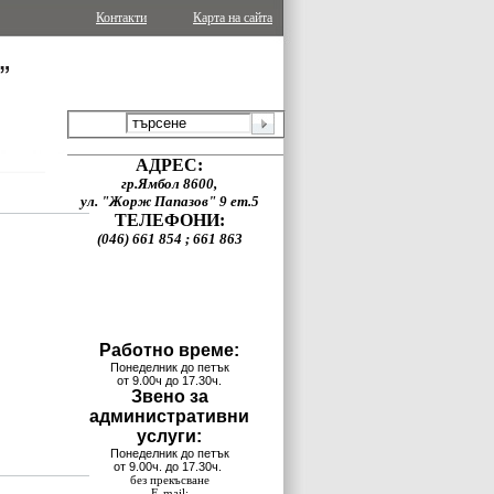
Контакти
Карта на сайта
АДРЕС:
гр.Ямбол 8600,
ул. "Жорж Папазов" 9 ет.5
ТЕЛЕФОНИ:
(046) 661 854 ; 661 863
Работно време:
Понеделник до петък
от 9.00ч до 17.30ч.
Звено за
административни
услуги:
Понеделник до петък
от 9.00ч. до 17.30ч.
без прекъсване
E-mail: