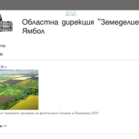
нтър
и
26 г.
ат теренните проверки на физическите блокове за Кампания 2026
и >>