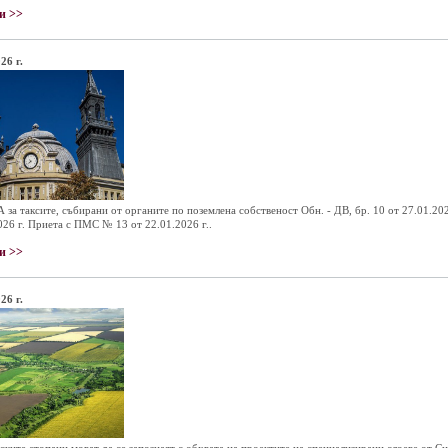
и >>
26 г.
за таксите, събирани от органите по поземлена собственост Обн. - ДВ, бр. 10 от 27.01.2026
026 г. Приета с ПМС № 13 от 22.01.2026 г..
и >>
26 г.