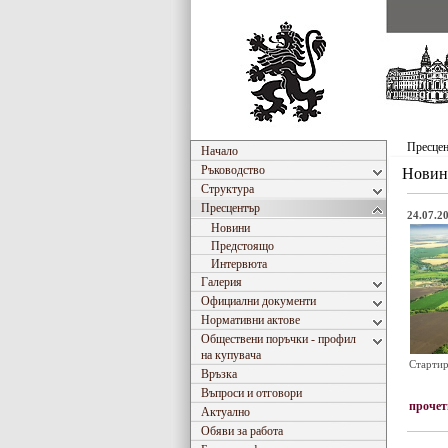
Пресце
Начало
Ръководство
Новин
Структура
Пресцентър
24.07.20
Новини
Предстоящо
Интервюта
Галерия
Официални документи
Нормативни актове
Обществени поръчки - профил
на купувача
Стартир
Връзка
Въпроси и отговори
прочет
Актуално
Обяви за работа