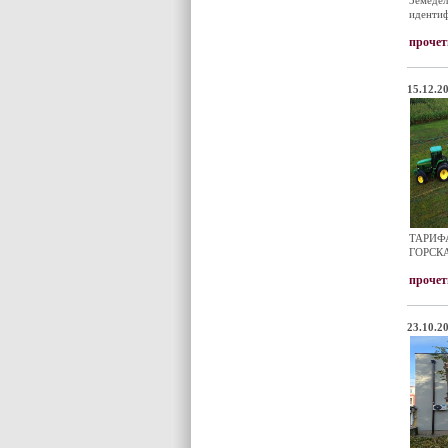
Земедел
идентиф
прочет
15.12.20
ТАРИФ
ГОРСК
прочет
23.10.20