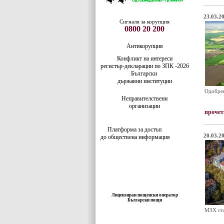
23.03.20
Сигнали за корупция
0800 20 200
Антикорупция
Конфликт на интереси
регистър-деклaрации по ЗПК -2026
Български
държавни институции
Одобрен
Неправителствени
организации
прочет
Платформа за достъп
20.03.20
до обществена информация
Лицензиран пощенски оператор
Български пощи
МЗХ ста