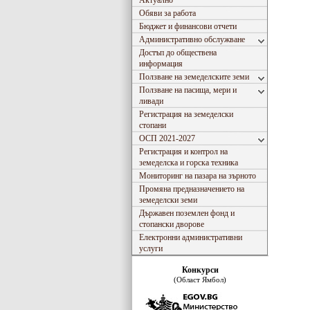
Актуално
Обяви за работа
Бюджет и финансови отчети
Административно обслужване
Достъп до обществена
информация
Ползване на земеделските земи
Ползване на пасища, мери и
ливади
Регистрация на земеделски
стопани
ОСП 2021-2027
Регистрация и контрол на
земеделска и горска техника
Мониторинг на пазара на зърното
Промяна предназначението на
земеделски земи
Държавен поземлен фонд и
стопански дворове
Електронни административни
услуги
Конкурси
(Област Ямбол)