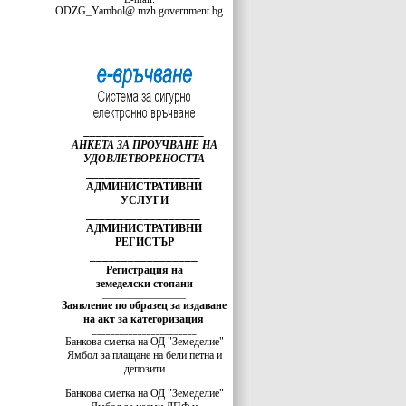
ODZG_Yambol@ mzh.government.bg
___________________
АНКЕТА ЗА ПРОУЧВАНЕ НА
УДОВЛЕТВОРЕНОСТТА
__________________
АДМИНИСТРАТИВНИ
УСЛУГИ
__________________
АДМИНИСТРАТИВНИ
РЕГИСТЪР
_________________
Регистрация на
земеделски стопани
_______________________
Заявление по образец за издаване
на акт за категоризация
_______________________
Банкова сметка на ОД "Земеделие"
Ямбол за плащане на бели петна и
депозити
Банкова сметка на ОД "Земеделие"