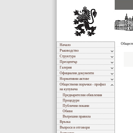
Обществ
Начало
Ръководство
Структура
Пресцентър
Галерия
Официални документи
Нормативни актове
Обществени поръчки - профил
на купувача
Предварителни обявления
Процедури
Публични покани
Обяви
Вътрешни правила
Връзка
Въпроси и отговори