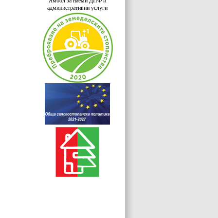
Ямбол за наеми ДПФ и
административни услуги