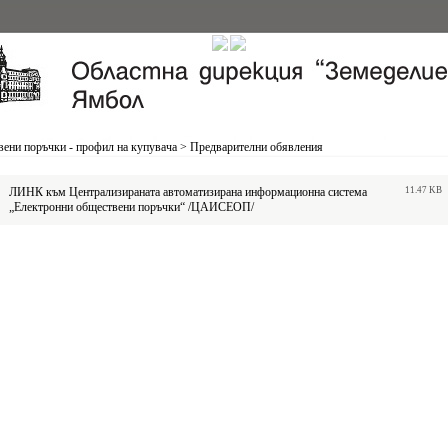
ени поръчки - профил на купувача
>
Предварителни обявления
ЛИНК към Централизираната автоматизирана информационна система
11.47 KB
„Електронни обществени поръчки“ /ЦАИСЕОП/