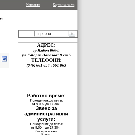
Контакти
Карта на сайта
АДРЕС:
гр.Ямбол 8600,
ул. "Жорж Папазов" 9 ет.5
ТЕЛЕФОНИ:
(046) 661 854 ; 661 863
Работно време:
Понеделник до петък
от 9.00ч до 17.30ч.
Звено за
административни
услуги:
Понеделник до петък
от 9.00ч. до 17.30ч.
без прекъсване
E-mail: