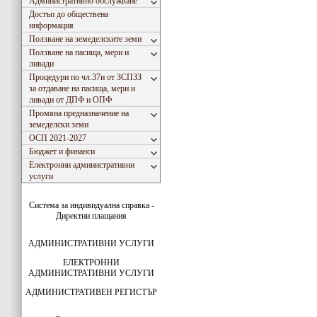
Административно обслужване
Достъп до обществена
информация
Ползване на земеделските земи
Ползване на пасища, мери и
ливади
Процедури по чл.37и от ЗСПЗЗ
за отдаване на пасища, мери и
ливади от ДПФ и ОПФ
Промяна предназначение на
земеделски земи
ОСП 2021-2027
Бюджет и финанси
Електронни административни
услуги
Система за индивидуална справка -
Директни плащания
АДМИНИСТРАТИВНИ УСЛУГИ
ЕЛЕКТРОННИ
АДМИНИСТРАТИВНИ УСЛУГИ
АДМИНИСТРАТИВЕН РЕГИСТЪР