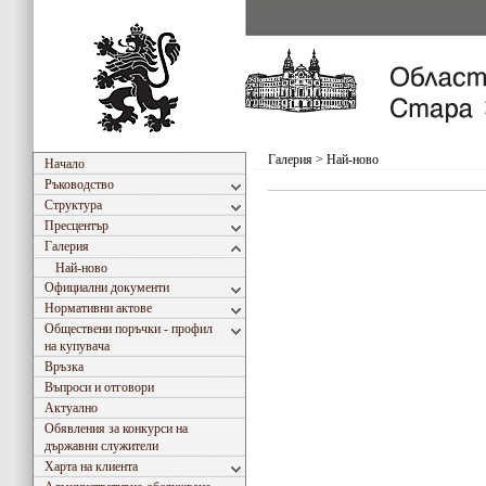
Галерия
>
Най-ново
Начало
Ръководство
Структура
Пресцентър
Галерия
Най-ново
Официални документи
Нормативни актове
Обществени поръчки - профил
на купувача
Връзка
Въпроси и отговори
Актуално
Обявления за конкурси на
държавни служители
Харта на клиента