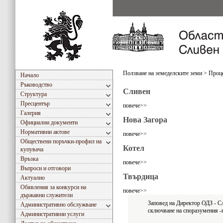
Ползване на земеделските земи
>
Проце
Начало
Ръководство
Сливен
Структура
Пресцентър
повече>>
Галерия
Нова Загора
Официални документи
Нормативни актове
повече>>
Обществени поръчки-профил на
Котел
купувача
Връзка
повече>>
Въпроси и отговори
Твърдица
Актуално
Обявления за конкурси на
повече>>
държавни служители
Заповед на Директор ОДЗ - С
Административно обслужване
сключване на споразумения -
Административни услуги