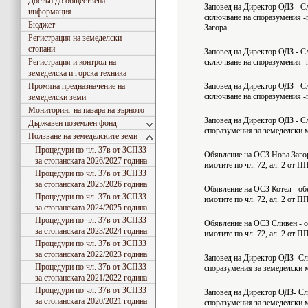
Достъп до обществена
Заповед на Директор ОДЗ - С
информация
сключване на споразумения -
Бюджет
Загора
Регистрация на земеделски
стопани
Заповед на Директор ОДЗ - С
Регистрация и контрол на
сключване на споразумения -
земеделска и горска техника
Промяна предназначение на
Заповед на Директор ОДЗ - С
сключване на споразумения -
земеделски земи
Мониторинг на пазара на зърното
Заповед на Директор ОДЗ - С
Държавен поземлен фонд
споразумения за земеделски 
Ползване на земеделските земи
Процедури по чл. 37в от ЗСПЗЗ
Обявление на ОСЗ Нова Загор
за стопанската 2026/2027 година
имотите по чл. 72, ал. 2 от 
Процедури по чл. 37в от ЗСПЗЗ
за стопанската 2025/2026 година
Обявление на ОСЗ Котел - об
Процедури по чл. 37в от ЗСПЗЗ
имотите по чл. 72, ал. 2 от 
за стопанската 2024/2025 година
Процедури по чл. 37в от ЗСПЗЗ
Обявление на ОСЗ Сливен - о
за стопанската 2023/2024 година
имотите по чл. 72, ал. 2 от
Процедури по чл. 37в от ЗСПЗЗ
за стопанската 2022/2023 година
Заповед на Директор ОДЗ- Сл
Процедури по чл. 37в от ЗСПЗЗ
споразумения за земеделски 
за стопанската 2021/2022 година
Съгласно Закона за въвеждане на еврото в РБългария, ОДЗ- Сливен ще превалутира всички
Процедури по чл. 37в от ЗСПЗЗ
Заповед на Директор ОДЗ- Сл
за стопанската 2020/2021 година
споразумения за земеделски 