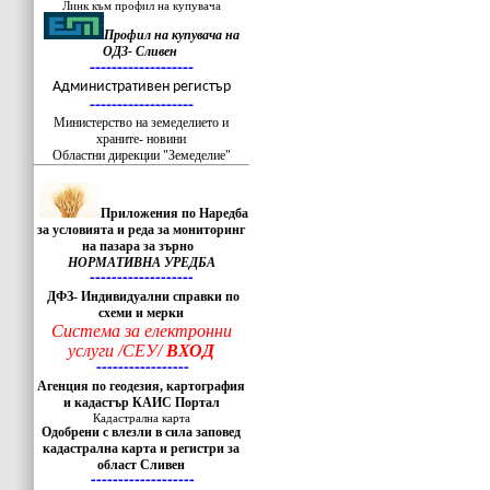
Линк към профил на купувача
Профил на купувача на
ОДЗ- Сливен
-------------------
Административен регистър
-------------------
Министерство на земеделието и
храните- новини
Областни дирекции "Земеделие"
Приложения по Наредба
за условията и реда за мониторинг
на пазара за зърно
НОРМАТИВНА УРЕДБА
-------------------
ДФЗ- Индивидуални справки по
схеми и мерки
Система за електронни
услуги /СЕУ/
ВХОД
-----------------
Агенция по геодезия, картография
и кадастър КАИС Портал
Кадастрална карта
Одобрени с влезли в сила заповед
кадастрална карта и регистри за
област Сливен
-------------------