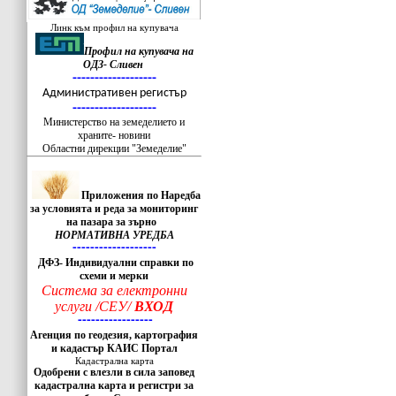
Линк към профил на купувача
Профил на купувача на
ОДЗ- Сливен
-------------------
Административен регистър
-------------------
Министерство на земеделието и
храните- новини
Областни дирекции "Земеделие"
Приложения по Наредба
за условията и реда за мониторинг
на пазара за зърно
НОРМАТИВНА УРЕДБА
-------------------
ДФЗ- Индивидуални справки по
схеми и мерки
Система за електронни
услуги /СЕУ/
ВХОД
-----------------
Агенция по геодезия, картография
и кадастър КАИС Портал
Кадастрална карта
Одобрени с влезли в сила заповед
кадастрална карта и регистри за