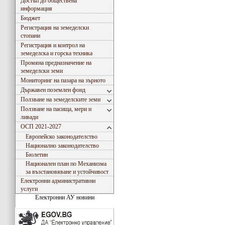
Достъп до обществена
информация
Бюджет
Регистрация на земеделски
стопани
Регистрация и контрол на
земеделска и горска техника
Промяна предназначение на
земеделски земи
Мониторинг на пазара на зърното
Държавен поземлен фонд
Ползване на земеделските земи
Ползване на пасища, мери и
ливади
ОСП 2021-2027
Европейско законодателство
Национално законодателство
Бюлетин
Национален план по Механизма
за възстановяване и устойчивост
Електронни административни
услуги
Електронни АУ новини
Съгласно Закона за въвеждане на еврото в РБългария, ОДЗ- Сливен ще превалутира всички