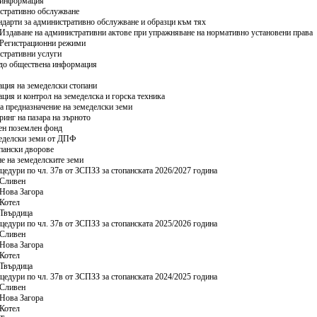
 информация
стративно обслужване
ндарти за административно обслужване и образци към тях
Издаване на административни актове при упражняване на нормативно установени права
Регистрационни режими
тративни услуги
до обществена информация
ация на земеделски стопани
ация и контрол на земеделска и горска техника
 предназначение на земеделски земи
инг на пазара на зърното
ен поземлен фонд
еделски земи от ДПФ
пански дворове
е на земеделските земи
цедури по чл. 37в от ЗСПЗЗ за стопанската 2026/2027 година
Сливен
Нова Загора
Котел
Твърдица
цедури по чл. 37в от ЗСПЗЗ за стопанската 2025/2026 година
Сливен
Нова Загора
Котел
Твърдица
цедури по чл. 37в от ЗСПЗЗ за стопанската 2024/2025 година
Сливен
Нова Загора
Котел