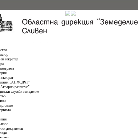
ство
ектор
вен секретар
ура
анограма
ория
пекторат
екция „АПФСДЧР”
"Аграрно развитиe"
ински служби земеделие
нтър
ини
дстоящо
ервюта
ития
-ново
лни документи
лади
грами