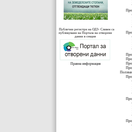
Про
Публични регистри на ОДЗ- Сливен са
Про
публикувани на Портала на отворени
данни в секция
Про
Про
Про
Правна информация
Про
Ползван
Про
Про
Про