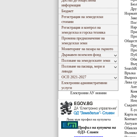
Достъп до обществена
Бюл
информация
Дру
Бюджет
Нормати
Регистрация на земеделски
Зак
стопани
Пос
Нар
Регистрация и контрол на
Пра
земеделска и горска техника
Про
Промяна предназначение на
Обществ
земеделски земи
Пре
Мониторинг на пазара на зърното
Про
Държавен поземлен фонд
Пуб
Обя
Ползване на земеделските земи
Вът
Ползване на пасища, мери и
SearchR
ливади
Връзка
ОСП 2021-2027
Въпроси
Лява гр
Електронни административни
Ант
услуги
Кон
Електронни АУ новини
Дър
Неп
Съкрате
Е-у
Карта н
Контакт
Линк към профил на купувача
Актуал
Профил на купувача на
Обявлен
ОДЗ- Сливен
Възникн
Съгласно Закона за въвеждане на еврото в РБългария, ОДЗ- 