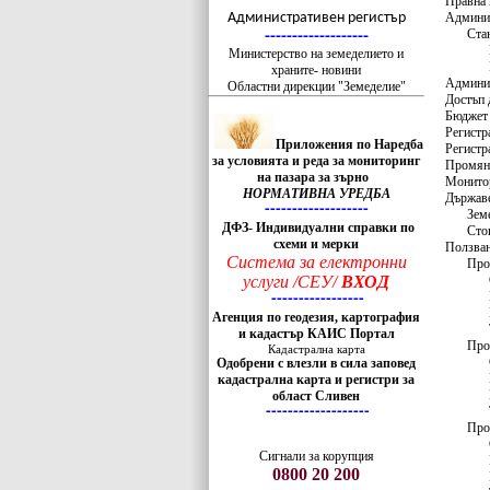
-------------------
Правна
Административен регистър
Админи
Ста
-------------------
Министерство на земеделието и
храните- новини
Админис
Областни дирекции "Земеделие"
Достъп 
Бюджет
Регистр
Приложения по Наредба
Регистр
за условията и реда за мониторинг
Промяна
на пазара за зърно
Монитор
НОРМАТИВНА УРЕДБА
Държав
-------------------
Зем
ДФЗ- Индивидуални справки по
Сто
схеми и мерки
Ползван
Система за електронни
Про
услуги /СЕУ/
ВХОД
-----------------
Агенция по геодезия, картография
и кадастър КАИС Портал
Про
Кадастрална карта
Одобрени с влезли в сила заповед
кадастрална карта и регистри за
област Сливен
-------------------
Про
Сигнали за корупция
0800 20 200