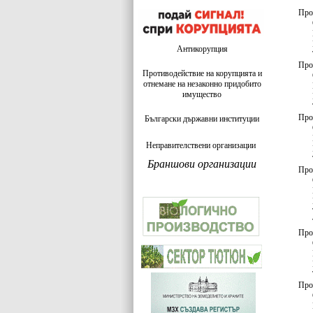
Про
Антикорупция
Про
Противодействие на корупцията и
отнемане на незаконно придобито
имущество
Про
Български държавни институции
Неправителствени организации
Браншови организации
Про
Про
Про