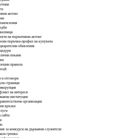
етини
ги
вни актове
они
тановления
едби
вилници
екти на нормативни актове
ени поръчки-профил на купувача
дварителни обявления
цедури
лични покани
ви
решни правила
esult
 и отговори
упа страници
икорупция
фликт на интереси
жавни институции
равителствени организации
ни връзки
слуги
а сайта
и
но
ия за конкурси на държавни служители
ала грешка
Сливен ще превалутира всички левови стойности на таксите и тарифите в евро в нормативно