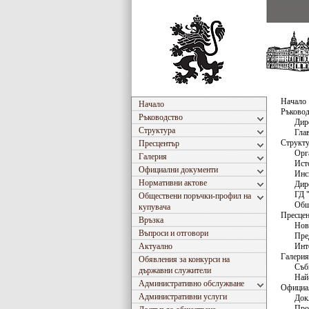
Начало
Начало
Ръковод
Ръководство
Дир
Структура
Гла
Структ
Пресцентър
Орг
Галерия
Ист
Официални документи
Инс
Нормативни актове
Дир
ГД 
Обществени поръчки-профил на
Общ
купувача
Пресце
Връзка
Нов
Въпроси и отговори
Пре
Актуално
Инт
Галерия
Обявления за конкурси на
Съб
държавни служители
Най
Административно обслужване
Официа
Административни услуги
Док
Про