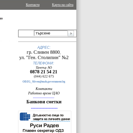
Контакти
Карта на сайта
АДРЕС:
гр. Сливен 8800
,
ул. "Ген. Столипин" №2
ТЕЛЕФОНИ:
Център АО
0878 21 54 21
(044) 622 675
ODZG_Sliven@mzh.government.bg
Контакти
Работно време ЦАО
------------------
Банкови сметки
------------------