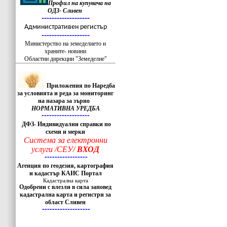
Профил на купувача на
ОДЗ- Сливен
-------------------
Административен регистър
-------------------
Министерство на земеделието и
храните- новини
Областни дирекции "Земеделие"
Приложения по Наредба
за условията и реда за мониторинг
на пазара за зърно
НОРМАТИВНА УРЕДБА
-------------------
ДФЗ- Индивидуални справки по
схеми и мерки
Система за електронни
услуги /СЕУ/
ВХОД
-----------------
Агенция по геодезия, картография
и кадастър КАИС Портал
Кадастрална карта
Одобрени с влезли в сила заповед
кадастрална карта и регистри за
област Сливен
-------------------