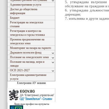
Административно обслужване
5. утвърждава вътрешни 
Административни услуги
обслужване на граждани и 
Достъп до обществена
6. утвърждава длъжностни
информация
дирекция;
Бюджет
7. изпълнява и други задач
Регистрация на земеделски
стопани
Регистрация и контрол на
земеделска и горска техника
Промяна предназначение на
земеделски земи
Мониторинг на пазара на зърното
Държавен поземлен фонд
Ползване на земеделските земи
Ползване на пасища, мери и
ливади
ОСП 2021-2027
Електронни административни
услуги
Електронни АУ новини
Съгласно Закона за въвеждане на еврото в РБългария, ОДЗ- Сливен ще превалутира всички 
Линк към профил на купувача