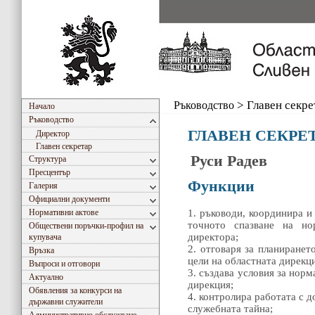
Ръководство
>
Главен секре
Начало
Ръководство
ГЛАВЕН СЕКРЕ
Директор
Главен секретар
Руси Радев
Структура
Пресцентър
Функции
Галерия
Официални документи
Нормативни актове
1. ръководи, координира и
точното спазване на но
Обществени поръчки-профил на
директора;
купувача
2. отговаря за планиранет
Връзка
цели на областната дирекц
Въпроси и отговори
3. създава условия за норм
Актуално
дирекция;
Обявления за конкурси на
4. контролира работата с 
държавни служители
служебната тайна;