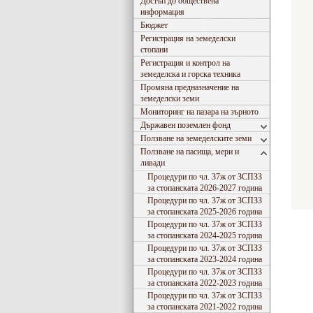
Достъп до обществена
информация
Бюджет
Регистрация на земеделски
стопани
Регистрация и контрол на
земеделска и горска техника
Промяна предназначение на
земеделски земи
Мониторинг на пазара на зърното
Държавен поземлен фонд
Ползване на земеделските земи
Ползване на пасища, мери и
ливади
Процедури по чл. 37ж от ЗСПЗЗ
за стопанската 2026-2027 година
Процедури по чл. 37ж от ЗСПЗЗ
за стопанската 2025-2026 година
Процедури по чл. 37ж от ЗСПЗЗ
за стопанската 2024-2025 година
Процедури по чл. 37ж от ЗСПЗЗ
за стопанската 2023-2024 година
Процедури по чл. 37ж от ЗСПЗЗ
за стопанската 2022-2023 година
Съгласно Закона за въвеждане на еврото в РБългария, ОДЗ-
Процедури по чл. 37ж от ЗСПЗЗ
за стопанската 2021-2022 година