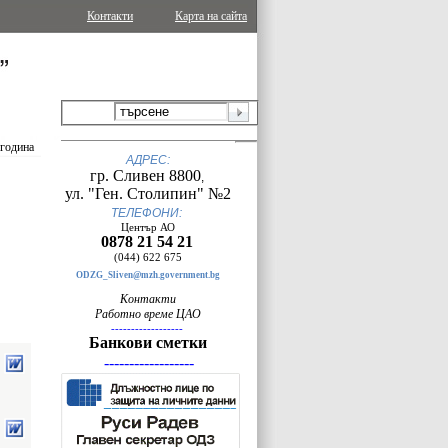
Контакти
Карта на сайта
 година
АДРЕС:
гр. Сливен 8800
,
ул. "Ген. Столипин" №2
ТЕЛЕФОНИ:
Център АО
0878 21 54 21
(044) 622 675
ODZG_Sliven@mzh.government.bg
Контакти
Работно време ЦАО
------------------
Банкови сметки
------------------