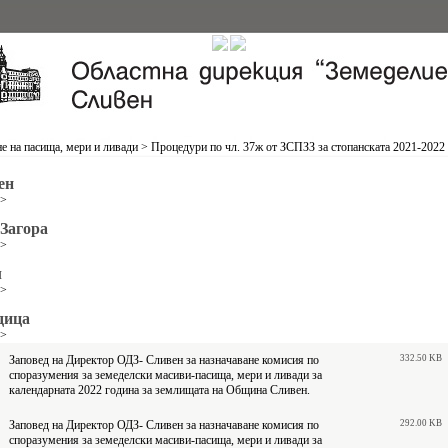
е на пасища, мери и ливади
>
Процедури по чл. 37ж от ЗСПЗЗ за стопанската 2021-2022
ен
>>
Загора
>>
л
>>
дица
>>
Заповед на Директор ОДЗ- Сливен за назначаване комисия по
332.50 KB
споразумения за земеделски масиви-пасища, мери и ливади за
календарната 2022 година за землищата на Община Сливен.
Заповед на Директор ОДЗ- Сливен за назначаване комисия по
292.00 KB
споразумения за земеделски масиви-пасища, мери и ливади за