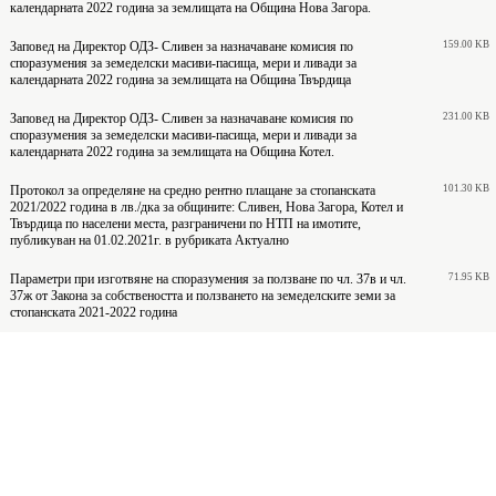
календарната 2022 година за землищата на Община Нова Загора.
Заповед на Директор ОДЗ- Сливен за назначаване комисия по
159.00 KB
споразумения за земеделски масиви-пасища, мери и ливади за
календарната 2022 година за землищата на Община Твърдица
Заповед на Директор ОДЗ- Сливен за назначаване комисия по
231.00 KB
споразумения за земеделски масиви-пасища, мери и ливади за
календарната 2022 година за землищата на Община Котел.
Протокол за определяне на средно рентно плащане за стопанската
101.30 KB
2021/2022 година в лв./дка за общините: Сливен, Нова Загора, Котел и
Твърдица по населени места, разграничени по НТП на имотите,
публикуван на 01.02.2021г. в рубриката Актуално
Параметри при изготвяне на споразумения за ползване по чл. 37в и чл.
71.95 KB
37ж от Закона за собствеността и ползването на земеделските земи за
стопанската 2021-2022 година
 Сливен ще превалутира всички левови стойности на таксите и тарифите в евро в нормативно