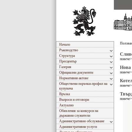
Ползван
Начало
Ръководство
Слив
Структура
повече
Пресцентър
Галерия
Нова 
повече
Официални документи
Нормативни актове
Коте
Обществени поръчки-профил на
повече
купувача
Твър
Връзка
повече
Въпроси и отговори
Актуално
Обявления за конкурси на
държавни служители
Административно обслужване
Административни услуги