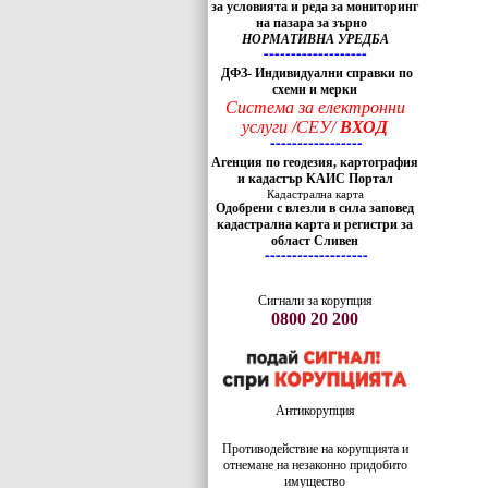
за условията и реда за мониторинг
на пазара за зърно
НОРМАТИВНА УРЕДБА
-------------------
ДФЗ- Индивидуални справки по
схеми и мерки
Система за електронни
услуги /СЕУ/
ВХОД
-----------------
Агенция по геодезия, картография
и кадастър КАИС Портал
Кадастрална карта
Одобрени с влезли в сила заповед
кадастрална карта и регистри за
област Сливен
-------------------
Сигнали за корупция
0800 20 200
Антикорупция
Противодействие на корупцията и
отнемане на незаконно придобито
имущество