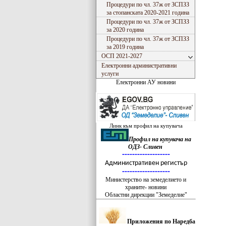
Процедури по чл. 37ж от ЗСПЗЗ
за стопанската 2020-2021 година
Процедури по чл. 37ж от ЗСПЗЗ
за 2020 година
Процедури по чл. 37ж от ЗСПЗЗ
за 2019 година
ОСП 2021-2027
Електронни административни
услуги
Електронни АУ новини
Линк към профил на купувача
Профил на купувача на
ОДЗ- Сливен
-------------------
Административен регистър
-------------------
Министерство на земеделието и
храните- новини
Областни дирекции "Земеделие"
Приложения по Наредба