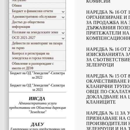
Актуално
КОМИСИИ
Обяви
Бюджет и финансови отчети
НАРЕДБА № 16 ОТ 19
Административно обслужване
ОРГАНИЗИРАНЕ И 
Достъп до обществена
ЗА ПРОДАЖБА НА 
информация
ДЪРЖАВНИЯ ПОЗЕ
Ползване на земеделските земи
ПРИТЕЖАТЕЛИ Н
ОСП 2021-2027
КОМПЕНСАЦИОНН
Дейности по мониторинг на пазара
на зърно
НАРЕДБА № 16 ОТ 2
Контрол и регистрация на
ИЗИСКВАНИЯТА ЗА
земеделска и горска техника
ЗА СЪОТВЕТСТВИЕ
Обявление и разпореждане с
ЗЕЛЕНЧУЦИ
имоти от ДПФ
Бюджет на ОД "Земеделие"-Силистра
НАРЕДБА № 15 ОТ 8
за 2022
ОКАЧЕСТВЯВАНЕ 
Бюджет на ОД "Земеделие"-Силистра
КЛАНИЧНИ ТРУПОВ
за 2021
ОВЦЕ ПО СКАЛАТА
ДОКЛАДВАНЕ НА Ц
ИИСДА
КЛАНИЦИТЕ
Административни услуги
предоставяни от Областна дирекция
"Земеделие"
НАРЕДБА № 11 ЗА 
ПРИЗНАВАНЕ НА 
ПРОИЗВОДИТЕЛИ 
ДАЕУ
ЗЕЛЕНЧУЦИ И НА
Електронни услуги предоставяни от