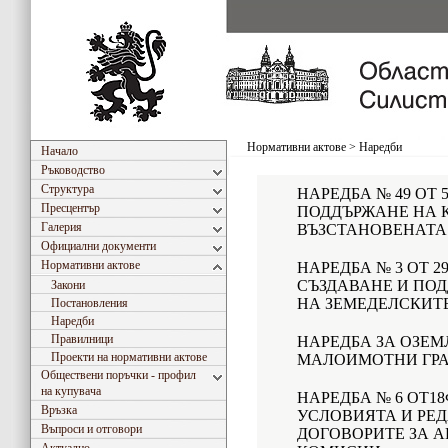
Нормативни актове
>
Наредби
Начало
Ръководство
Структура
НАРЕДБА № 49 ОТ 5
Пресцентър
ПОДДЪРЖАНЕ НА 
Галерия
ВЪЗСТАНОВЕНАТА
Официални документи
Нормативни актове
НАРЕДБА № 3 ОТ 29
СЪЗДАВАНЕ И ПОД
Закони
НА ЗЕМЕДЕЛСКИТ
Постановления
Наредби
Правилници
НАРЕДБА ЗА ОЗЕМ
Проекти на нормативни актове
МАЛОИМОТНИ ГР
Обществени поръчки - профил
на купувача
НАРЕДБА № 6 ОТ18
Връзка
УСЛОВИЯТА И РЕД
Въпроси и отговори
ДОГОВОРИТЕ ЗА А