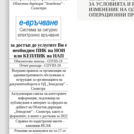
Областна дирекция "Земеделие" -
ЗА УСЛОВИЯТА И 
Силистра
ИЗМЕНЕНИЕ НА О
ОПЕРАЦИОННИ П
за достъп до услугите Ви е
необходим ПИК на НОИ
или КЕП/ПИК на НАП
Обяснителна записка - COVID-19
Отчет разходи - COVID-19
Вътршни правила за организация на
административното обслужване и
нструкция за организацията на
документооборота в ОД „Земеделие” –
Силистра
Актуализиран списък на категориите
информация, подлежаща на
публикуване в интернет за сферата на
дейност на Областна дирекция
„Земеделие” – Силистра, както и
форматите, в които е достъпна за 2022
Справка по кадастрални имоти –
кампании ИСАК
Решения на комисията по чл.17 от