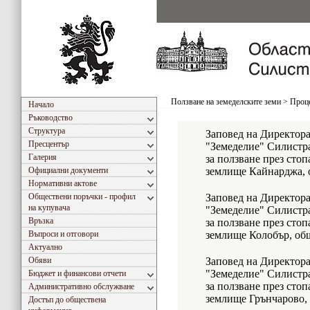
Ползване на земеделските земи
>
Проце
Начало
Ръководство
Структура
Заповед на Директор
Пресцентър
"Земеделие" Силистра
Галерия
за ползване през стоп
Официални документи
землище Кайнарджа, 
Нормативни актове
Обществени поръчки - профил
Заповед на Директор
на купувача
"Земеделие" Силистра
Връзка
за ползване през стоп
Въпроси и отговори
землище Колобър, об
Актуално
Обяви
Заповед на Директор
"Земеделие" Силистра
Бюджет и финансови отчети
за ползване през стоп
Административно обслужване
землище Грънчарово,
Достъп до обществена