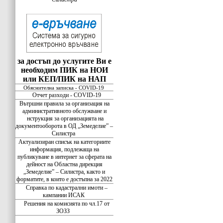
за достъп до услугите Ви е
необходим ПИК на НОИ
или КЕП/ПИК на НАП
Обяснителна записка - COVID-19
Отчет разходи - COVID-19
Вътршни правила за организация на
административното обслужване и
нструкция за организацията на
документооборота в ОД „Земеделие” –
Силистра
Актуализиран списък на категориите
информация, подлежаща на
публикуване в интернет за сферата на
дейност на Областна дирекция
„Земеделие” – Силистра, както и
форматите, в които е достъпна за 2022
Справка по кадастрални имоти –
кампании ИСАК
Решения на комисията по чл.17 от
ЗОЗЗ