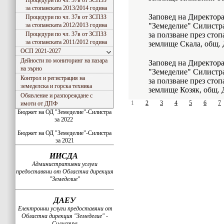
Процедури по чл. 37в от ЗСПЗЗ
за стопанската 2013/2014 година
Заповед на Директор
Процедури по чл. 37в от ЗСПЗЗ
за стопанската 2012/2013 година
"Земеделие" Силистра
Процедури по чл. 37в от ЗСПЗЗ
за ползване през стоп
за стопанската 2011/2012 година
землище Скала, общ.
ОСП 2021-2027
Дейности по мониторинг на пазара
Заповед на Директор
на зърно
"Земеделие" Силистра
Контрол и регистрация на
за ползване през стоп
земеделска и горска техника
землище Козяк, общ. 
Обявление и разпореждане с
1
2
3
4
5
6
7
имоти от ДПФ
Бюджет на ОД "Земеделие"-Силистра
за 2022
Бюджет на ОД "Земеделие"-Силистра
за 2021
ИИСДА
Административни услуги
предоставяни от Областна дирекция
"Земеделие"
ДАЕУ
Електронни услуги предоставяни от
Областна дирекция "Земеделие" -
Силистра