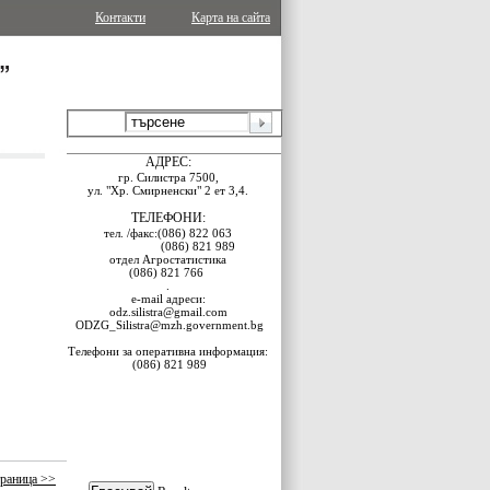
Контакти
Карта на сайта
АДРЕС:
гр. Силистра 7500,
ул. "Хр. Смирненски" 2 ет 3,4
.
ТЕЛЕФОНИ:
тел.
/факс:
(086) 822 063
(086) 821 989
отдел Агростатистика
(086) 821 766
.
e-mail адреси:
odz.silistra@gmail.com
ODZG_Silistra@mzh.government.bg
Телефони за оперативна информация:
(086) 821 989
раница >>