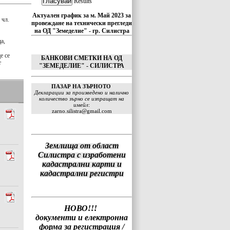
Results
Актуален график за м. Май 2023 за
 чл.
провеждане на технически прегледи
на ОД "Земеделие" - гр. Силистра
а,
е се
БАНКОВИ СМЕТКИ НА ОД
т
"ЗЕМЕДЕЛИЕ" - СИЛИСТРА
 зала
ия
ПАЗАР НА ЗЪРНОТО
Декларации за произведено и налично
количество зърно се изпращат на
имейл
:
zarno.silistra@gmail.com
Землища от област
Силистра с изработени
кадастрални карти и
кадастрални регистри
НОВО!!!
документи и електронна
форма за регистрация /