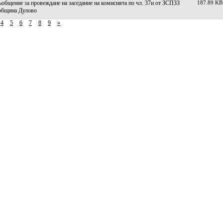
общение за провеждане на заседание на комисията по чл. 37и от ЗСПЗЗ
187.89 KB
 община Дулово
4
5
6
7
8
9
»