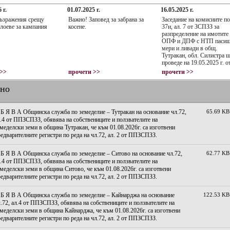
 г.
01.07.2025 г.
16.05.2025 г.
ъзражения срещу
Важно! Заповед за забрана за
Заседание на комисиите по
лоеве за кампания
косене.
37и, ал. 7 от ЗСПЗЗ за
разпределение на имотите
ОПФ и ДПФ с НТП пасищ
мери и ливади в общ.
Тутракан, обл. Силистра щ
проведе на 19.05.2025 г. о
10:00 часа в заседателната
 >>
прочети >>
прочети >>
на общинска администрац
Тутракан.
лно
Б Я В А Общинска служба по земеделие – Тутракан на основание чл.72,
65.69 KB
.4 от ППЗСПЗЗ, обявява на собствениците и ползвателите на
меделски земи в община Тутракан, че към 01.08.2026г. са изготвени
едварителните регистри по реда на чл.72, ал. 2 от ППЗСПЗЗ.
Б Я В А Общинска служба по земеделие – Ситово на основание чл.72,
62.77 KB
.4 от ППЗСПЗЗ, обявява на собствениците и ползвателите на
меделски земи в община Ситово, че към 01.08.2026г. са изготвени
едварителните регистри по реда на чл.72, ал. 2 от ППЗСПЗЗ.
 Б Я В А Общинска служба по земеделие – Кайнарджа на основание
122.53 KB
.72, ал.4 от ППЗСПЗЗ, обявява на собствениците и ползвателите на
меделски земи в община Кайнарджа, че към 01.08.2026г. са изготвени
едварителните регистри по реда на чл.72, ал. 2 от ППЗСПЗЗ.