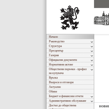
Начало
Ръководство
Структура
Пресцентър
Галерия
Официални документи
Нормативни актове
Обществени поръчки - профил
на купувача
Връзка
Въпроси и отговори
Актуално
Обяви
Бюджет и финансови отчети
Административно обслужване
нови
Достъп до обществена