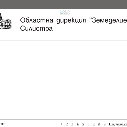
ни
1
2
3
4
5
6
7
8
9
Следваща ст