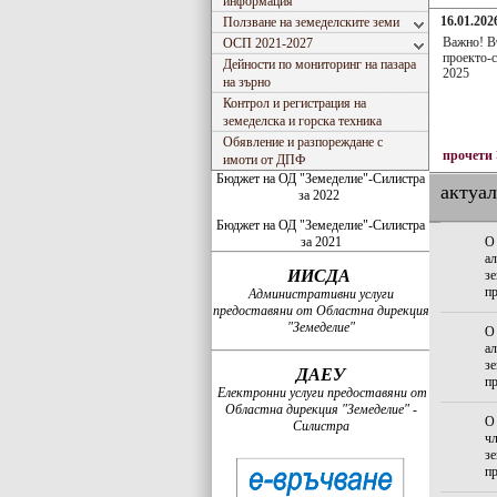
информация
16.01.2026
Ползване на земеделските земи
Важно! В
ОСП 2021-2027
проекто-с
Дейности по мониторинг на пазара
2025
на зърно
Контрол и регистрация на
земеделска и горска техника
Обявление и разпореждане с
прочети
имоти от ДПФ
Бюджет на ОД "Земеделие"-Силистра
актуа
за 2022
Бюджет на ОД "Земеделие"-Силистра
за 2021
О 
ал
ИИСДА
зе
пр
Административни услуги
предоставяни от Областна дирекция
"Земеделие"
О 
ал
зе
ДАЕУ
пр
Електронни услуги предоставяни от
Областна дирекция "Земеделие" -
О
Силистра
чл
зе
пр