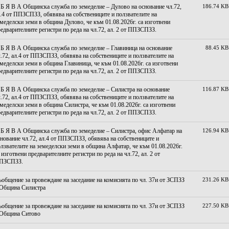
Б Я В А Общинска служба по земеделие – Дулово на основание чл.72,
186.74 KB
.4 от ППЗСПЗЗ, обявява на собствениците и ползвателите на
меделски земи в община Дулово, че към 01.08.2026г. са изготвени
едварителните регистри по реда на чл.72, ал. 2 от ППЗСПЗЗ.
 Б Я В А Общинска служба по земеделие – Главиница на основание
88.45 KB
.72, ал.4 от ППЗСПЗЗ, обявява на собствениците и ползвателите на
меделски земи в община Главиница, че към 01.08.2026г. са изготвени
едварителните регистри по реда на чл.72, ал. 2 от ППЗСПЗЗ.
 Б Я В А Общинска служба по земеделие – Силистра на основание
116.87 KB
.72, ал.4 от ППЗСПЗЗ, обявява на собствениците и ползвателите на
меделски земи в община Силистра, че към 01.08.2026г. са изготвени
едварителните регистри по реда на чл.72, ал. 2 от ППЗСПЗЗ.
 Б Я В А Общинска служба по земеделие – Силистра, офис Алфатар на
126.94 KB
нование чл.72, ал.4 от ППЗСПЗЗ, обявява на собствениците и
лзвателите на земеделски земи в община Алфатар, че към 01.08.2026г.
 изготвени предварителните регистри по реда на чл.72, ал. 2 от
ПЗСПЗЗ.
общение за провеждане на заседание на комисията по чл. 37и от ЗСПЗЗ
231.26 KB
 Община Силистра
общение за провеждане на заседание на комисията по чл. 37и от ЗСПЗЗ
227.50 KB
 Община Ситово