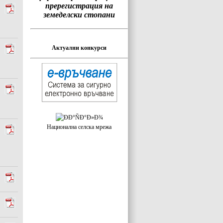
пререгистрация на
земеделски стопани
Актуални конкурси
Национална селска мрежа