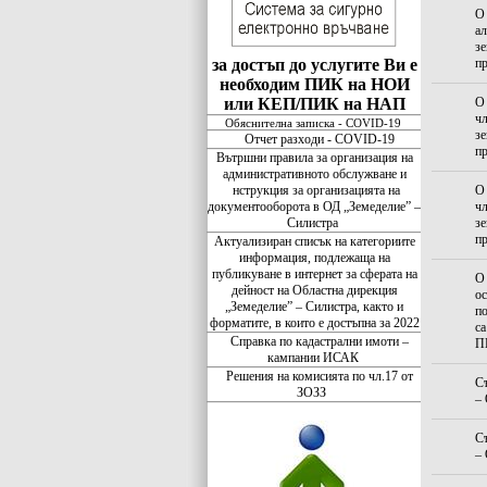
О 
ал
зе
за достъп до услугите Ви е
пр
необходим ПИК на НОИ
или КЕП/ПИК на НАП
О
чл
Обяснителна записка - COVID-19
зе
Отчет разходи - COVID-19
пр
Вътршни правила за организация на
административното обслужване и
нструкция за организацията на
О
документооборота в ОД „Земеделие” –
чл
Силистра
зе
пр
Актуализиран списък на категориите
информация, подлежаща на
публикуване в интернет за сферата на
О
дейност на Областна дирекция
ос
„Земеделие” – Силистра, както и
по
форматите, в които е достъпна за 2022
са
Справка по кадастрални имоти –
П
кампании ИСАК
Решения на комисията по чл.17 от
Съ
ЗОЗЗ
–
Съ
–