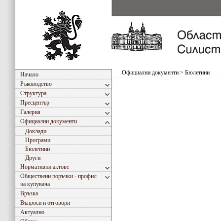
Официални документи
>
Бюлетини
Начало
Ръководство
Структура
Пресцентър
Галерия
Официални документи
Доклади
Програми
Бюлетини
Други
Нормативни актове
Обществени поръчки - профил
на купувача
Връзка
Въпроси и отговори
Актуално