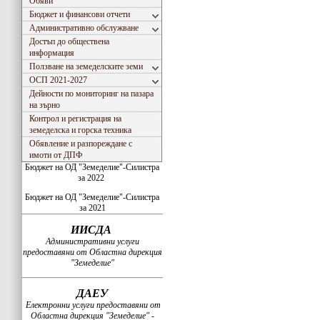
Обяви
Бюджет и финансови отчети
Административно обслужване
Достъп до обществена
информация
Ползване на земеделските земи
ОСП 2021-2027
Дейности по мониторинг на пазара
на зърно
Контрол и регистрация на
земеделска и горска техника
Обявление и разпореждане с
имоти от ДПФ
Бюджет на ОД "Земеделие"-Силистра
за 2022
Бюджет на ОД "Земеделие"-Силистра
за 2021
ИИСДА
Административни услуги
предоставяни от Областна дирекция
"Земеделие"
ДАЕУ
Електронни услуги предоставяни от
Областна дирекция "Земеделие" -