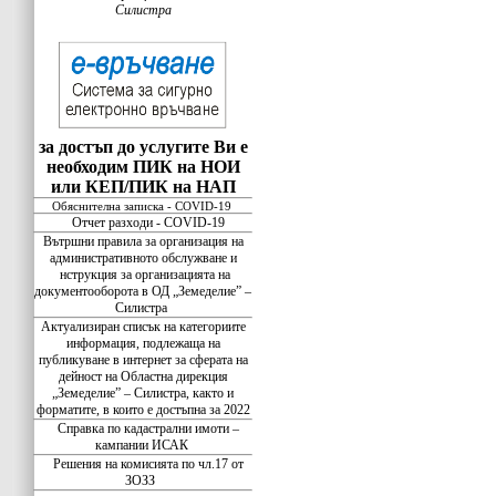
Силистра
за достъп до услугите Ви е
необходим ПИК на НОИ
или КЕП/ПИК на НАП
Обяснителна записка - COVID-19
Отчет разходи - COVID-19
Вътршни правила за организация на
административното обслужване и
нструкция за организацията на
документооборота в ОД „Земеделие” –
Силистра
Актуализиран списък на категориите
информация, подлежаща на
публикуване в интернет за сферата на
дейност на Областна дирекция
„Земеделие” – Силистра, както и
форматите, в които е достъпна за 2022
Справка по кадастрални имоти –
кампании ИСАК
Решения на комисията по чл.17 от
ЗОЗЗ