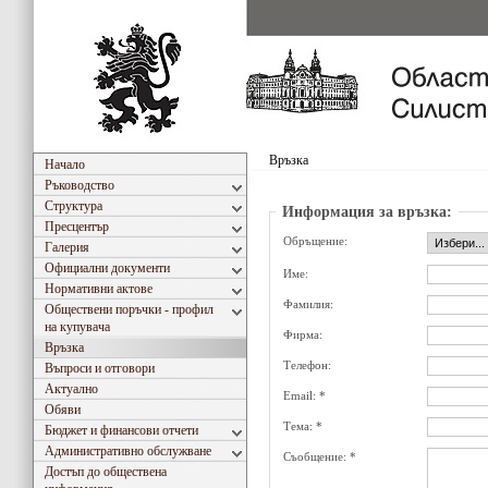
Връзка
Начало
Ръководство
Структура
Информация за връзка:
Пресцентър
Обръщение:
Галерия
Официални документи
Име:
Нормативни актове
Фамилия:
Обществени поръчки - профил
на купувача
Фирма:
Връзка
Телефон:
Въпроси и отговори
Актуално
Email: *
Обяви
Тема: *
Бюджет и финансови отчети
Административно обслужване
Съобщение: *
Достъп до обществена