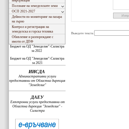
информация
Ползване на земеделските земи
ОСП 2021-2027
Дейности по мониторинг на пазара
на зърно
Контрол и регистрация на
земеделска и горска техника
Въведете текста
Обявление и разпореждане с
имоти от ДПФ
Бюджет на ОД "Земеделие"-Силистра
за 2022
Бюджет на ОД "Земеделие"-Силистра
за 2021
ИИСДА
Административни услуги
предоставяни от Областна дирекция
"Земеделие"
ДАЕУ
Електронни услуги предоставяни от
Областна дирекция "Земеделие" -
Силистра