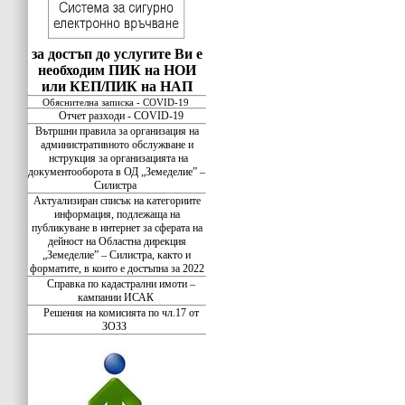
за достъп до услугите Ви е
необходим ПИК на НОИ
или КЕП/ПИК на НАП
Обяснителна записка - COVID-19
Отчет разходи - COVID-19
Вътршни правила за организация на
административното обслужване и
нструкция за организацията на
документооборота в ОД „Земеделие” –
Силистра
Актуализиран списък на категориите
информация, подлежаща на
публикуване в интернет за сферата на
дейност на Областна дирекция
„Земеделие” – Силистра, както и
форматите, в които е достъпна за 2022
Справка по кадастрални имоти –
кампании ИСАК
Решения на комисията по чл.17 от
ЗОЗЗ