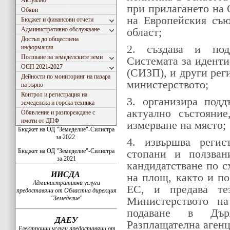
Актуално
при прилагането на
Обяви
на Европейския съю
Бюджет и финансови отчети
Административно обслужване
област;
Достъп до обществена
2. създава и под
информация
Ползване на земеделските земи
Системата за идент
ОСП 2021-2027
(СИЗП), и други рег
Дейности по мониторинг на пазара
министерството;
на зърно
Контрол и регистрация на
3. организира под
земеделска и горска техника
актуално състояни
Обявление и разпореждане с
имоти от ДПФ
измерване на място;
Бюджет на ОД "Земеделие"-Силистра
за 2022
4. извършва реги
Бюджет на ОД "Земеделие"-Силистра
стопани и ползван
за 2021
кандидатстване по с
ИИСДА
на площ, както и п
Административни услуги
ЕС, и предава те
предоставяни от Областна дирекция
"Земеделие"
Министерството на
подаване в Дър
ДАЕУ
Разплащателна агенц
Електронни услуги предоставяни от