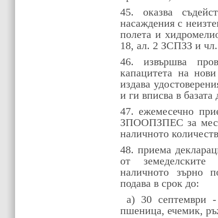
45. оказва съдейс
насаждения с неизте
полета и хидромели
18, ал. 2 ЗСПЗЗ и чл
46. извършва про
капацитета на нови
издава удостоверения
и ги вписва в базата 
47. ежемесечно при
ЗПООПЗПЕС за места
наличното количеств
48. приема деклара
от земеделските
наличното зърно п
подава в срок до:
a) 30 септември -
пшеница, ечемик, ръ