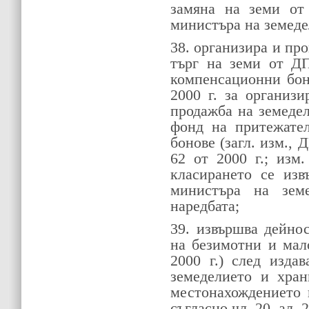
замяна на земи от
министъра на земеде
38. организира и пр
търг на земи от Д
компенсационни бон
2000 г. за организ
продажба на земеде
фонд на притежате
бонове (загл. изм., Д
62 от 2000 г.; изм.
класирането се изв
министъра на зем
наредбата;
39. извършва дейно
на безимотни и мал
2000 г.) след изда
земеделието и хран
местонахождението 
съгласно чл. 20, ал. 