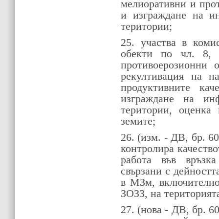
мелиоративни и про
и изграждане на ин
територии;
25. участва в коми
обекти по чл. 8,
противоерозионни о
рекултивация на н
продуктивните кач
изграждане на инф
територии, оценка 
земите;
26. (изм. - ДВ, бр. 60
контролира качество
работа във връзка
свързани с дейност
в МЗм, включително 
ЗОЗЗ, на територията
27. (нова - ДВ, бр. 60