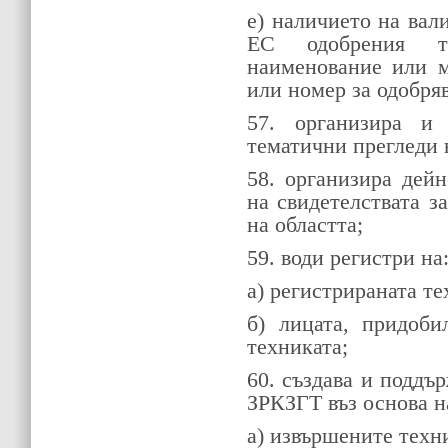
е) наличието на вал
ЕС одобрения т
наименование или м
или номер за одобряв
57. организира и
тематични прегледи 
58. организира дей
на свидетелствата з
на областта;
59. води регистри на
a) регистрираната те
б) лицата, придоби
техниката;
60. създава и подд
ЗРКЗГТ въз основа н
a) извършените техн