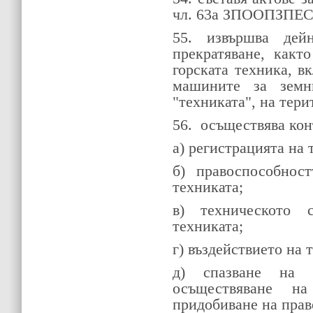
чл. 63а ЗПООПЗПЕС
55. извършва дейн
прекратяване, какт
горската техника, в
машините за земни
"техниката", на тери
56.
осъществява кон
а) регистрацията на 
б) правоспособнос
техниката;
в) техническото 
техниката;
г) въздействието на 
д) спазване на 
осъществяване н
придобиване на прав