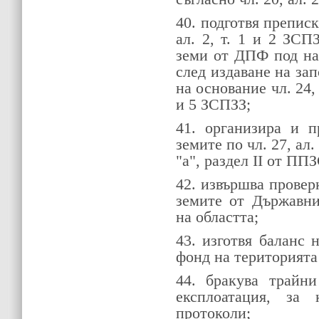
40. подготвя преписк
ал. 2, т. 1 и 2 ЗСП
земи от ДПФ под на
след издаване на за
на основание чл. 24, а
и 5 ЗСПЗЗ;
41. организира и п
земите по чл. 27, ал
"а", раздел II от ПП
42. извършва провер
земите от Държавни
на областта;
43. изготвя баланс
фонд на територията 
44. бракува трайн
експлоатация, за 
протоколи;