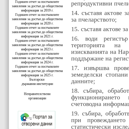
Годишен отчет за постъпилите
репродуктивни пчел
заявления за достъп до обществена
информация за 2019 г.
14. съставя актове 
Годишен отчет за постъпилите
за пчеларството;
заявления за достъп до обществена
информация за 2020 г.
15. съставя актове 
Годишен отчет за постъпилите
заявления за достъп до обществена
информация за 2021 г.
16. води регистъ
Годишен отчет за постъпилите
територията на 
заявления за достъп до обществена
информация за 2023 г.
изискванията на Наре
Годишен отчет за постъпилите
поддържане на регис
заявления за достъп до обществена
информация за 2024 г.
17. извършва пров
Годишен отчет за постъпилите
заявления за достъп до обществена
земеделски стопани
информация за 2025 г.
Български
данните;
държавни институции
18. събира, обраб
Неправителствени
функционирането
организации
счетоводна информа
19. събира, обрабо
при провеждането
статистически изсле