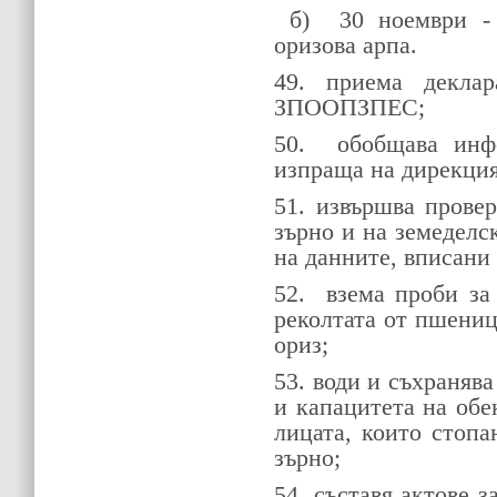
б)
30 ноември -
оризова арпа.
49. приема декла
ЗПООПЗПЕС;
50.
обобщава инф
изпраща на дирекция
51. извършва прове
зърно и на земеделс
на данните, вписани
52.
взема проби за
реколтата от пшениц
ориз;
53. води и съхраняв
и капацитета на обе
лицата, които стопа
зърно;
54. съставя актове 