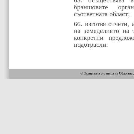
65. осъществява в
браншовите орга
съответната област;
66. изготвя отчети,
на земеделието на 
конкретни предлож
подотрасли.
© Официална страница на Областн