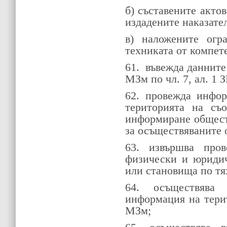
б) съставените акто
издадените наказате
в) наложените огр
техниката от компет
61.
въвежда данните
МЗм по чл. 7, ал. 1 
62. провежда инфо
територията на съ
информиране общест
за осъществяваните 
63. извършва про
физически и юридич
или становища по тя
64. осъществява 
информация на тери
МЗм;