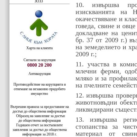
ЗОЗЗ
1
0
. извършва про
изискванията на
окачествяване и кла
говеда, свине и овц
докладване на цени
бр. 37 от 2009 г.) в
на земеделието и хр
Харта на клиента
2009 г.;
Сигнали за корупция
11. участва в коми
0800 20 200
млечни ферми, одоб
Антикорупция
мляко и за профилак
на пчелните семейств
Противодействие на корупцията и
отнемане на незаконно придобито
имущество
12. извършва провер
животновъдни обект
Вътрешни правила за предоставяне на
ликвидирани същест
достъп до обществена информация
Образец на заявление за достъп
13. извършва рег
до
обществена информация
стопанства за чис
Годишен отчет за постъпилите
заявления за достъп до обществена
материал от свин
информация за 2018 г.