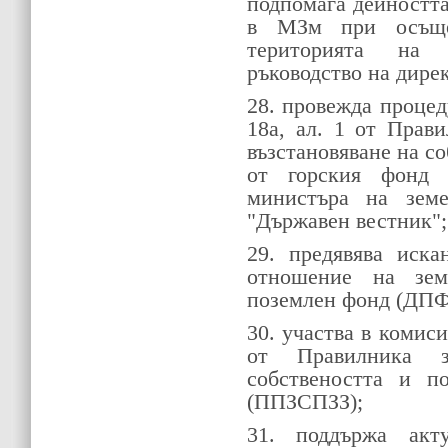
подпомага дейностт
в МЗм при осъще
територията на 
ръководство на дир
28. провежда процеду
18а, ал. 1 от Прав
възстановяване на со
от горския фонд
министъра на земе
"Държавен вестник";
29. предявява иск
отношение на зем
поземлен фонд (ДПФ
30. участва в комиси
от Правилника 
собствеността и п
(ППЗСПЗЗ);
31. поддържа ак