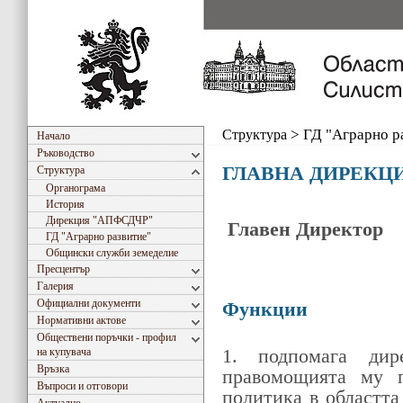
Структура
>
ГД "Аграрно р
Начало
Ръководство
ГЛАВНА ДИРЕКЦИ
Структура
Органограма
История
Дирекция "АПФСДЧР"
Главен Директор
ГД "Аграрно развитие"
Общински служби земеделие
Пресцентър
Галерия
Официални документи
Функции
Нормативни актове
Обществени поръчки - профил
1. подпомага дир
на купувача
Връзка
правомощията му п
Въпроси и отговори
политика в областта