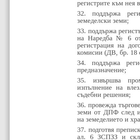
регистрите към нея 
32. поддържа реги
земеделски земи;
33. поддържа регистъ
на Наредба № 6 от 
регистрация на дог
комисии (ДВ, бр. 18 о
34. поддържа рег
предназначение;
35. извършва пр
изпълнение на вле
съдебни решения;
36. провежда търгове
земи от ДПФ след и
на земеделието и хр
37. подготвя преписк
ал. 6 ЗСПЗЗ и скл