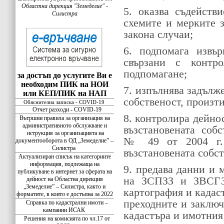
Областна дирекция "Земеделие" -
5. оказва съдейств
Силистра
схемите и мерките 
закона случаи;
6. подпомага извъ
свързани с контр
подпомагане;
за достъп до услугите Ви е
необходим ПИК на НОИ
7. изпълнява задълж
или КЕП/ПИК на НАП
собственост, произт
Обяснителна записка - COVID-19
Отчет разходи - COVID-19
8. контролира дейно
Вътршни правила за организация на
административното обслужване и
възстановената соб
нструкция за организацията на
№ 49 от 2004 г. 
документооборота в ОД „Земеделие” –
Силистра
възстановената собст
Актуализиран списък на категориите
информация, подлежаща на
9. предава данни и 
публикуване в интернет за сферата на
на ЗСПЗЗ и ЗВСГЗГ
дейност на Областна дирекция
„Земеделие” – Силистра, както и
картография и кадаст
форматите, в които е достъпна за 2022
преходните и заключ
Справка по кадастрални имоти –
кампании ИСАК
кадастъра и имотния
Решения на комисията по чл.17 от