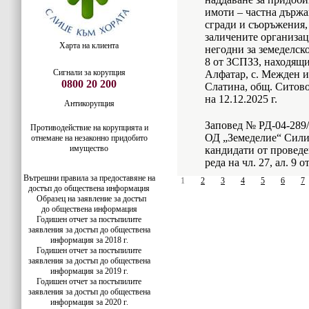
имоти – частна държа
сгради и съоръжения,
заличените организац
Харта на клиента
негодни за земеделско
8 от ЗСПЗЗ, находящи 
Сигнали за корупция
Алфатар, с. Межден и 
0800 20 200
Слатина, общ. Ситово
на 12.12.2025 г.
Антикорупция
Заповед № РД-04-289/2
Противодействие на корупцията и
ОД „Земеделие“ Силис
отнемане на незаконно придобито
имущество
кандидати от проведе
реда на чл. 27, ал. 9 
Вътрешни правила за предоставяне на
1
2
3
4
5
6
7
достъп до обществена информация
Образец на заявление за достъп
до
обществена информация
Годишен отчет за постъпилите
заявления за достъп до обществена
информация за 2018 г.
Годишен отчет за постъпилите
заявления за достъп до обществена
информация за 2019 г.
Годишен отчет за постъпилите
заявления за достъп до обществена
информация за 2020 г.