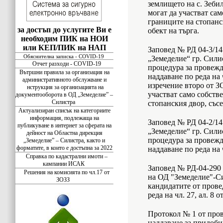
землището на с. Зебил
могат да участват са
границите на стопанс
за достъп до услугите Ви е
обект на търга.
необходим ПИК на НОИ
или КЕП/ПИК на НАП
Заповед № РД 04-3/14.
Обяснителна записка - COVID-19
„Земеделие“ гр. Силис
Отчет разходи - COVID-19
процедура за провежд
Вътршни правила за организация на
наддаване по реда на чл
административното обслужване и
изречение второ от З
нструкция за организацията на
участват само собств
документооборота в ОД „Земеделие” –
Силистра
стопанския двор, съсе
Актуализиран списък на категориите
информация, подлежаща на
Заповед № РД 04-2/14.
публикуване в интернет за сферата на
„Земеделие“ гр. Силис
дейност на Областна дирекция
процедура за провежд
„Земеделие” – Силистра, както и
форматите, в които е достъпна за 2022
наддаване по реда на 
Справка по кадастрални имоти –
кампании ИСАК
Заповед № РД-04-290 о
Решения на комисията по чл.17 от
на ОД "Земеделие"-Си
ЗОЗЗ
кандидатите от прове
реда на чл. 27, ал. 8 
Протокол № 1 от пров
наддаване за придоби