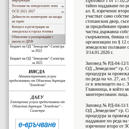
Протокол 1 от 17.02.2
информация
тайно наддаване по ред
Ползване на земеделските земи
ал. 8, изречение втор
ОСП 2021-2027
участват само собств
Дейности по мониторинг на пазара
стопанския двор, със
на зърно
за придобиване право
Контрол и регистрация на
частна държавна собс
земеделска и горска техника
съоръжения, бивша со
Обявление и разпореждане с
имоти от ДПФ
организации по § 12 
Бюджет на ОД "Земеделие"-Силистра
земеделско ползване 
за 2022
3/14.01.2026 г.
Бюджет на ОД "Земеделие"-Силистра
за 2021
Заповед № РД-04-12/11
ОД „Земеделие“ гр. С
ИИСДА
процедура за провежд
Административни услуги
по реда на чл. 27, ал
предоставяни от Областна дирекция
се в землището на с. 
"Земеделие"
Главиница, в който м
заинтересовани лица.
ДАЕУ
Електронни услуги предоставяни от
Заповед № РД-04-11/11
Областна дирекция "Земеделие" -
ОД „Земеделие“ гр. С
Силистра
процедура за провежд
наддаване по реда на чл
изречение второ от З