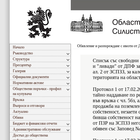
Обявление и разпореждане с имоти от
Начало
Ръководство
Структура
Списък със свободни
Пресцентър
и "ливади" от ДПФ за
Галерия
ал. 2 от ЗСПЗЗ, за ка
Официални документи
територията на облас
Нормативни актове
Обществени поръчки - профил
Протокол 1 от 17.02.2
на купувача
тайно наддаване по ре
Връзка
във връзка с чл. 56з, 
Въпроси и отговори
продажба на поземле
собственост, незаети 
Актуално
бивша собственост на
Обяви
от ПЗР на ЗСПЗЗ него
Бюджет и финансови отчети
обявен със Заповед № 
Административно обслужване
Достъп до обществена