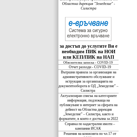
Областна дирекция "Земеделие" -
Силистра
за достъп до услугите Ви е
необходим ПИК на НОИ
или КЕП/ПИК на НАП
Обяснителна записка - COVID-19
Отчет разходи - COVID-19
Вътршни правила за организация на
административното обслужване и
нструкция за организацията на
документооборота в ОД „Земеделие” –
Силистра
Актуализиран списък на категориите
информация, подлежаща на
публикуване в интернет за сферата на
дейност на Областна дирекция
„Земеделие” – Силистра, както и
форматите, в които е достъпна за 2022
Справка по кадастрални имоти –
кампании ИСАК
Решения на комисията по чл.17 от