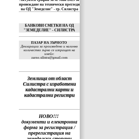
провеждане на технически прегледи
на ОД "Земеделие" - гр. Силистра
БАНКОВИ СМЕТКИ НА ОД
"ЗЕМЕДЕЛИЕ" - СИЛИСТРА
ПАЗАР НА ЗЪРНОТО
Декларации за произведено и налично
количество зърно се изпращат на
имейл
:
zarno.silistra@gmail.com
Землища от област
Силистра с изработени
кадастрални карти и
кадастрални регистри
НОВО!!!
документи и електронна
форма за регистрация /
пререгистрация на
земеделски стопани