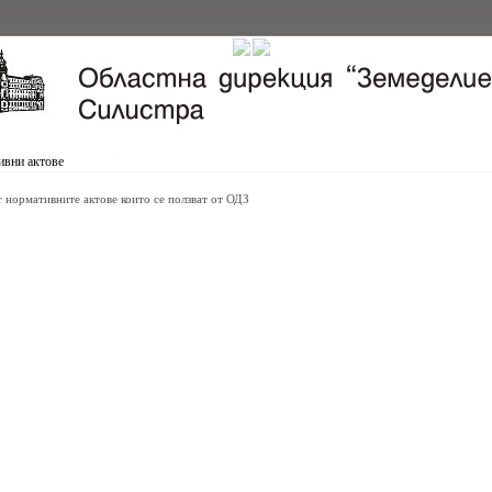
вни актове
т нормативните актове които се ползват от ОДЗ