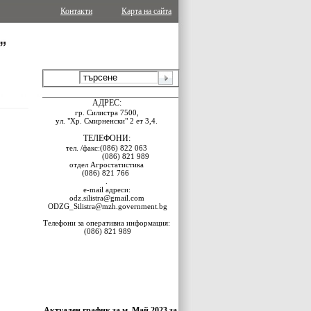
Контакти
Карта на сайта
АДРЕС:
гр. Силистра 7500,
ул. "Хр. Смирненски" 2 ет 3,4
.
ТЕЛЕФОНИ:
тел.
/факс:
(086) 822 063
(086) 821 989
отдел Агростатистика
(086) 821 766
.
e-mail адреси:
odz.silistra@gmail.com
ODZG_Silistra@mzh.government.bg
Телефони за оперативна информация:
(086) 821 989
Актуален график за м. Май 2023 за