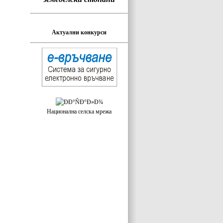
Актуални конкурси
Национална селска мрежа