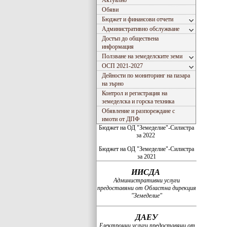
Актуално
Обяви
Бюджет и финансови отчети
Административно обслужване
Достъп до обществена
информация
Ползване на земеделските земи
ОСП 2021-2027
Дейности по мониторинг на пазара
на зърно
Контрол и регистрация на
земеделска и горска техника
Обявление и разпореждане с
имоти от ДПФ
Бюджет на ОД "Земеделие"-Силистра
за 2022
Бюджет на ОД "Земеделие"-Силистра
за 2021
ИИСДА
Административни услуги
предоставяни от Областна дирекция
"Земеделие"
ДАЕУ
Електронни услуги предоставяни от