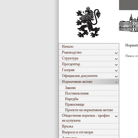
Нормати
Начало
Ръководство
Някои о
Структура
Пресцентър
Галерия
Официални документи
Нормативни актове
Закони
Постановления
Наредби
Правилници
Проекти на нормативни актове
Обществени поръчки - профил
на купувача
Връзка
Въпроси и отговори